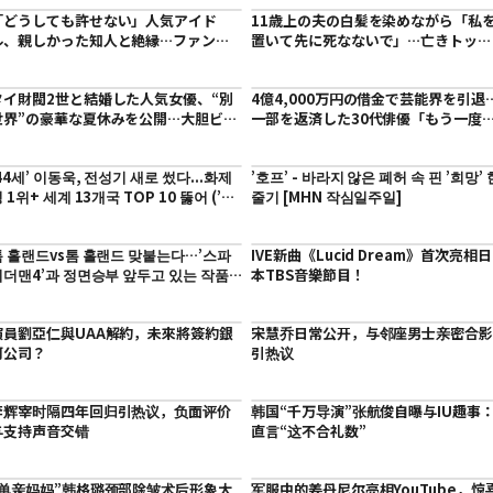
「どうしても許せない」人気アイド
11歳上の夫の白髪を染めながら「私
ル、親しかった知人と絶縁…ファンに
置いて先に死なないで」…亡きトップ
まで被害が及び怒りの警告
女優の娘が漏らした新婚3か月目の本
タイ財閥2世と結婚した人気女優、“別
4億4,000万円の借金で芸能界を引退
世界”の豪華な夏休みを公開…大胆ビキ
一部を返済した30代俳優「もう一度
ニ姿に「痩せすぎ」の声
俳優として生きたい」
44세’ 이동욱, 전성기 새로 썼다...화제
’호프’ - 바라지 않은 폐허 속 핀 ’희망’ 
 1위+ 세계 13개국 TOP 10 뚫어 (’킬
줄기 [MHN 작심일주일]
들의 쇼핑몰’)
톰 홀랜드vs톰 홀랜드 맞붙는다…’스파
IVE新曲《Lucid Dream》首次亮相日
이더맨4’과 정면승부 앞두고 있는 작품
本TBS音樂節目！
체 (’오디세이’)
演員劉亞仁與UAA解約，未來將簽約銀
宋慧乔日常公开，与邻座男士亲密合
河公司？
引热议
李辉宰时隔四年回归引热议，负面评价
韩国“千万导演”张航俊自曝与IU趣事
与支持声音交错
直言“这不合礼数”
“单亲妈妈”韩格璐颈部除皱术后形象大
军服中的姜丹尼尔亮相YouTube，惊