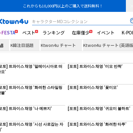
これからも10,000円以上のご購入で送料無料！
キャラクターMDコレクション
-FESTA
ベスト
ランキング
在庫僅少
イベント
K-PO
ll
K韓注目話題
Ktwon4u チャート
Ktwon4u チャート (英語版
포토] 트와이스 채영 ’말레이시아로 떠
[포토] 트와이스 채영 ’미모 반짝’
요’
포토] 트와이스 채영 ’화려한 스타일링
[포토] 트와이스 채영 ’꽃미모’
붙’
포토] 트와이스 채영 ’나 예쁘지’
[포토] 트와이스 채영 ’귀요미 볼하트’
포토] 트와이스 채영 ’시선 사로잡는 자
[포토] 트와이스 채영 ’화려한 타투’
’