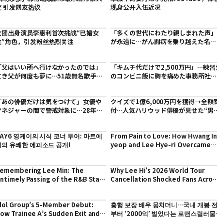
变 引发网友热议
现身公开入伍近况
女团出身演员李惠利首次挑战“已婚女
「多くの世代にわたり親しまれた声
性”角色，引发粉丝热烈关注
が永遠に…がん闘病を乗り越えた名司
会者、家族に見守られ77歳で死去
「父はいい所へ行けなかったのでは」
「キムチ代だけで2,500万円」…練習
亡き父が何度も夢に…51歳無名歌手の
のコンビニ飯に胸を痛めた事務所社
切実な悩み
の“親心”
「あの俳優だけは気をつけて」女優や
クイズで1億6,000万円を獲得→全額
マネジャーの間で警戒対象に…28年後
付…人気ハリウッド俳優が見せた“男
に明かした“約30回の熱愛説”の真相
すぎる決断”
AY6 영케이의 시식 코너 투어: 마트에
From Pain to Love: How Hwang In
서의 유쾌한 에피소드 공개!
yeop and Lee Hye-ri Overcame
Trauma in ’Dreaming of You’ – A
Deep Dive
emembering Lee Min: The
Why Lee Hi’s 2026 World Tour
ntimely Passing of the R&B Star
Cancellation Shocked Fans Acros
t 46
Asia
dol Group’s 5-Member Debut:
흥행 보장 배우 뭉치더니…국내 개봉 
ow Trainee A’s Sudden Exit and
부터 ’2000억’ 벌었다는 로맨스릴러물