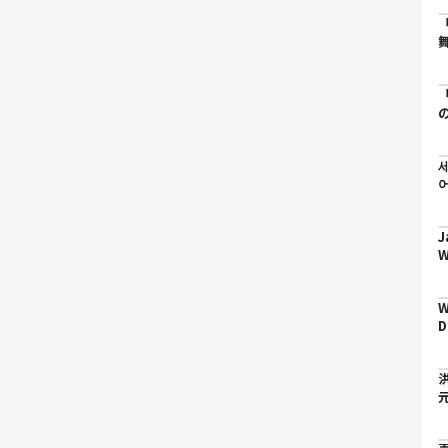
세
J
W
&
W
D
I