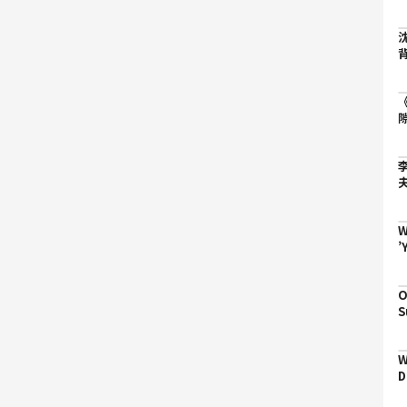
W
’
I
O
S
D
W
D
D