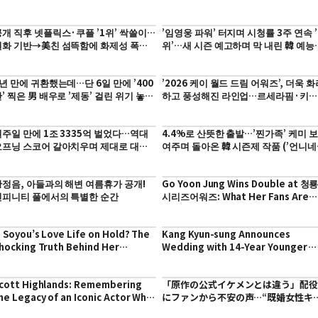
egal Issues Changed Everything
정체 (’더 드라마’)
개 직후 넷플릭스·쿠플 ’1위’ 싹쓸이…
’임영웅 파워’ 터지며 시청률 3주 연속 ’
실화 기반→美친 섬뜩함에 화제성 폭발
위’…새 시즌 예고하며 막 내린 韓 예능
 韓 예능
(’산골총각’)
년 만에 귀환했는데…단 6일 만에 ’400
’2026 케이 월드 드림 어워즈’, 더욱 화
’ 찍은 男 배우로 ’제동’ 걸린 위기 놓인
하고 풍성해진 라인업…르세라핌·키키
 작품 (’호프’)
등 추가 공개
주일 만에 1조 3335억 벌었다…역대
4.4%로 산뜻한 출발…’찐가족’ 케미 보
오프닝 스코어 갈아치우며 제대로 대박
여주며 돌아온 韓 시즌제 작품 (’언니네
 이 작품 (’스파이더맨4’)
산지직송’)
황정음, 아들과의 해변 여름휴가 공개!
Go Yoon Jung Wins Double at 청
인피니티 풀에서의 특별한 순간
시리즈어워즈: What Her Fans Are
Saying!
s Soyou’s Love Life on Hold? The
Kang Kyun-sung Announces
hocking Truth Behind Her
Wedding with 14-Year Younger
reakup
Actress Yoo Ha-jin: What to
Expect?
cott Highlands: Remembering
「原作の公式イケメンとは違う」配
he Legacy of an Iconic Actor Who
にファンから不安の声…“既婚女性キ
aptivated Generations
ー”夫役の俳優が明かした本音