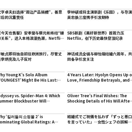
沈亨卓夫妇选择“周边产品捐赠”，善意
李钟硕或将主演新剧《乐园》，与导
背后的沉重责任
吴忠焕三度携手引发期待
《今天也售罄》安孝燮与蔡元彬终结“嫌
SBS新剧《美好新世界》首周力压
隙关系”，进入本格浪漫热潮，Netflix
Netflix，创下历史最快登顶纪录
全球排名跃居第3
李敏贞即将独自前往欧洲旅行，尽管丈
神话成员全镇与柳怡瑞结婚六周年，
夫李炳宪及儿子反对
同备孕引发关注
hy Young K’s Solo Album
4 Years Later: Hyolyn Opens Up 
YOUNGEST’ Might Be His Last:
Love, Friendship Betrayals, and
nsights from His Journey
New Music
dyssey vs. Spider-Man 4: Which
Oliver Tree’s Final Wishes: The
ummer Blockbuster Will
Shocking Details of His Will After
ominate Asian Box Offices?
the Helicopter Crash
hy ’킬러들의 쇼핑몰 2’ is
結婚式でご祝儀を払わず「ずっと悪
ominating Global Ratings: A
を言っていた」…女性シェフの誤解を
eep Dive into the Hit Series
解いた、親友の切なすぎる告白