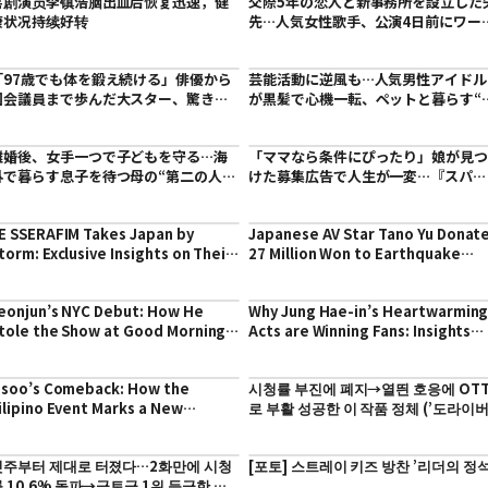
喜剧演员李镇浩脑出血后恢复迅速，健
交際5年の恋人と新事務所を設立した
康状况持续好转
先…人気女性歌手、公演4日前にワー
ドツアーが突然白紙に
「97歳でも体を鍛え続ける」俳優から
芸能活動に逆風も…人気男性アイドル
国会議員まで歩んだ大スター、驚きの
が黒髪で心機一転、ペットと暮らす“
近況に尊敬の声
ゾート級自宅”を公開
離婚後、女手一つで子どもを守る…海
「ママなら条件にぴったり」娘が見
外で暮らす息子を待つ母の“第二の人
けた募集広告で人生が一変…『スパイ
生”とは
ダーマン』祖母役が82歳で死去
E SSERAFIM Takes Japan by
Japanese AV Star Tano Yu Donat
torm: Exclusive Insights on Their
27 Million Won to Earthquake
026 Tour and Collaborations
Relief: A Controversial Gesture?
eonjun’s NYC Debut: How He
Why Jung Hae-in’s Heartwarmin
tole the Show at Good Morning
Acts are Winning Fans: Insights
merica’s Summer Concert Series
from ’옥탑방의 문제아들’
isoo’s Comeback: How the
시청률 부진에 폐지→열띈 호응에 OT
ilipino Event Marks a New
로 부활 성공한 이 작품 정체 (’도라이버
hapter After Controversy
첫주부터 제대로 터졌다…2화만에 시청
[포토] 스트레이 키즈 방찬 ’리더의 정석
 10.6% 돌파→금토극 1위 등극한 韓