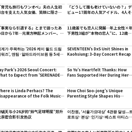
「育児も旅行もワンオペ」夫の人生初
「どうして誰も老けていないの？」
舞台を支えた人気女優、笑顔に隠され
ビュー17周年の人気アイドル、4人そ
た妻の奮闘
ろった最新ショットに驚きと祝福の
「事実なら引退する」とまで語ったあ
11歳差でも恋人に発展…年上女性×
の日から7年…元東方神起メンバー、韓
下男性3組が“本物の恋人”に、12歳差
国を離れ日本で再び歌う現在
の彼は約束の場所に現れず
계가 주목하는 ’2026 케이 월드 드림
SEVENTEEN’s DxS Unit Shines in
어워즈’, 앤팀·알파드라이브원 등 5세대
Kaohsiung: 3-Day Concert Recap
총출동
ay Park’s 2026 Seoul Concert:
So Yu’s Heartfelt Thanks: How
hat to Expect from ’SERENADES
Fans Supported Her During Her
 BODY ROLLS’ Encore?
Father’s Passing
here is Linda Perhacs? The
How Choi Soo-jong’s Unique
isappearance of the Folk Music
Parenting Style Shapes His
con Raises Alarm
Talented Children
洪锡天与小26岁的“帅气足球明星”郑升
이찬원, ‘서울가요대상’ 4관왕 달성...
元亲密合影引发热议
로트상·본상·인기상·베스트 아티스
상 싹쓸이