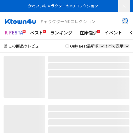
かわいいキャラクターのMDコレクション
キャラクターMDコレクション
K-FESTA
ベスト
ランキング
在庫僅少
イベント
K
この商品のレビュ
Only Best
最新順
すべて表示