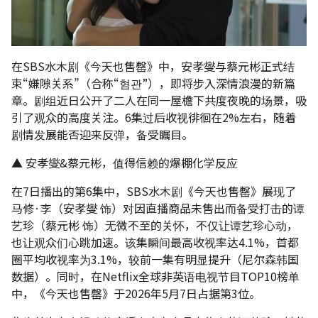
在SBS水木剧《今天也售罄》中，安孝燮与蔡元彬正式结
束“嫌隙关系”（合称“혐관”），即将步入深情浪漫的新篇
章。剧组近日公开了二人在同一屋檐下共度夜晚的场景，吸
引了观众的高度关注。6集过后收视徘徊在2%左右，随着
剧情发展能否迎来反弹，备受瞩目。
▲ 安孝燮&蔡元彬，值得信赖的爆棚化学反应
在7日播出的第6集中，SBS水木剧《今天也售罄》展现了
马修·李（安孝燮 饰）对因直播商品未售出而备受打击的谭
艺珍（蔡元彬 饰）无微不至的关怀，不仅让谭艺珍心动，
也让观众们心跳加速。该集瞬间最高收视率达4.1%，首都
圈平均收视率为3.1%，较前一集有明显提升（尼尔森韩国
数据）。同时，在Netflix全球非英语电视节目TOP10榜单
中，《今天也售罄》于2026年5月7日占据第3位。