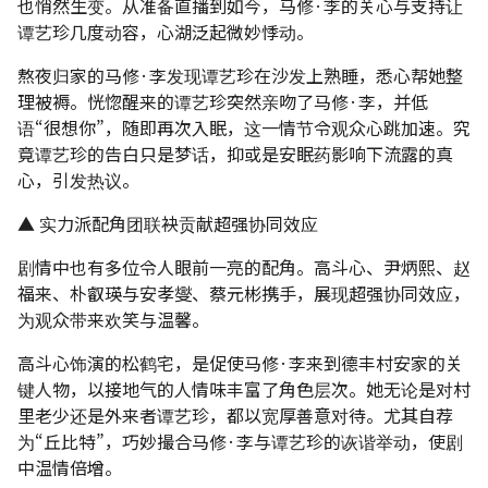
也悄然生变。从准备直播到如今，马修·李的关心与支持让
谭艺珍几度动容，心湖泛起微妙悸动。
熬夜归家的马修·李发现谭艺珍在沙发上熟睡，悉心帮她整
理被褥。恍惚醒来的谭艺珍突然亲吻了马修·李，并低
语“很想你”，随即再次入眠，这一情节令观众心跳加速。究
竟谭艺珍的告白只是梦话，抑或是安眠药影响下流露的真
心，引发热议。
▲ 实力派配角团联袂贡献超强协同效应
剧情中也有多位令人眼前一亮的配角。高斗心、尹炳熙、赵
福来、朴叡瑛与安孝燮、蔡元彬携手，展现超强协同效应，
为观众带来欢笑与温馨。
高斗心饰演的松鹤宅，是促使马修·李来到德丰村安家的关
键人物，以接地气的人情味丰富了角色层次。她无论是对村
里老少还是外来者谭艺珍，都以宽厚善意对待。尤其自荐
为“丘比特”，巧妙撮合马修·李与谭艺珍的诙谐举动，使剧
中温情倍增。