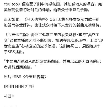
You too》便唤醒了剧中情感氛围，其细腻动人的嗓音，完
美展现爱情初始时刻的悸动，给听众带来深刻余韵。
正因如此，《今天也售罄》OST因集合多类型实力歌手的
加盟而备受好评，也让观众对接下来发行的新曲充满期待。
《今天也售罄》讲述了追求完美的农夫马修·李与“卖空主
义”购物主播谭艺珍不断纠缠，相遇在现实职场中，上演“现
世卖空族”心动直送的应季浪漫。该剧每周三、周四晚9时
于SBS播出。
“本文由AI辅助从原始韩文版翻译，并由以母语为母语的记
者进行后期编辑。”
照片=SBS《今天也售罄》
(MHN MHN 기자)
사진=