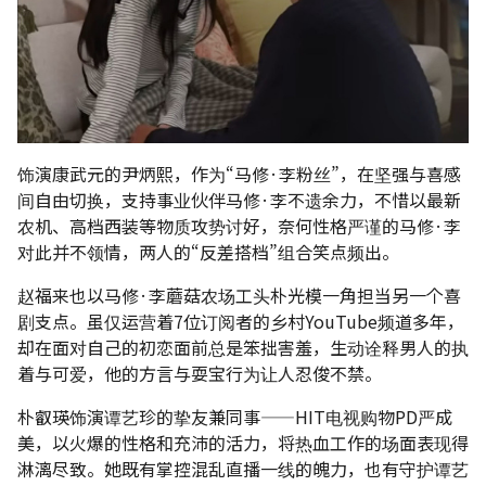
饰演康武元的尹炳熙，作为“马修·李粉丝”，在坚强与喜感
间自由切换，支持事业伙伴马修·李不遗余力，不惜以最新
农机、高档西装等物质攻势讨好，奈何性格严谨的马修·李
对此并不领情，两人的“反差搭档”组合笑点频出。
赵福来也以马修·李蘑菇农场工头朴光模一角担当另一个喜
剧支点。虽仅运营着7位订阅者的乡村YouTube频道多年，
却在面对自己的初恋面前总是笨拙害羞，生动诠释男人的执
着与可爱，他的方言与耍宝行为让人忍俊不禁。
朴叡瑛饰演谭艺珍的挚友兼同事——HIT电视购物PD严成
美，以火爆的性格和充沛的活力，将热血工作的场面表现得
淋漓尽致。她既有掌控混乱直播一线的魄力，也有守护谭艺