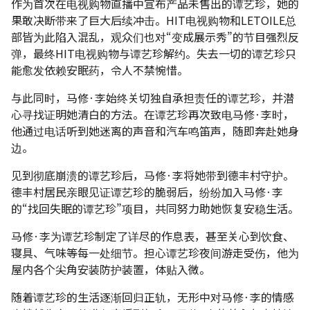
作为首次在电视购物直播中宣布产品未售出的谭艺珍，她的
果敢决断带来了巨大后续冲击。HIT电视购物和LETOILE总
部皆为此陷入混乱，观众们也对“变成展示秀”的节目强烈反
弹，最终HIT电视购物与谭艺珍解约。失去一切的谭艺珍只
能愈发依赖安眠药，令人不禁惋惜。
与此同时，马修·李始终关切独自承担责任的谭艺珍，并潜
心寻找证明她清白的方法。在谭艺珍再次致电马修·李时，
他通过电话听到她迷离的声音和汽车鸣笛声，随即奔赴她身
边。
见到彻底崩溃的谭艺珍后，马修·李将她带到德丰村守护。
德丰村居民亲眼见证谭艺珍的脆弱后，纷纷加入马修·李
的“找回失眠的谭艺珍”项目，共同努力助她恢复安稳生活。
马修·李为谭艺珍制定了详尽的作息表，甚至关心到饮食、
寝具、气味等每一处细节。担心谭艺珍夜间游走受伤，他为
屋内各个尖角安装防护装置，体贴入微。
随着谭艺珍的生活逐渐回归正轨，无形中对马修·李的情感