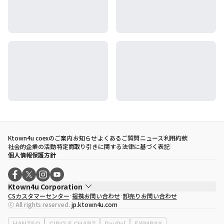
Ktown4u coexのご案内
お知らせ
よくあるご質問
ニュース
利用約款
社会的企業の活動
特定商取り引きに関する法律に基づく表記
個人情報保護方針
Ktown4u Corporation
CSカスタマーセンター
提携お問い合わせ
卸売りお問い合わせ
代表取締役
ソン・ヒョミン
ⓒ All rights reserved.
jp.ktown4u.com
事業者登録番号
120-87-71116
eContext
0120-23-7523
HANTEO
CIRCLE CHART
PayPal
EXIMBAY