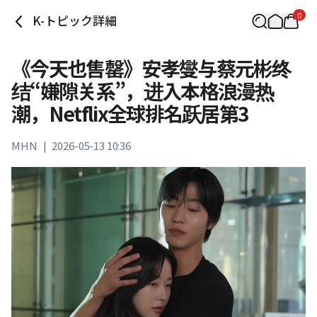
0
K-トピック詳細
《今天也售罄》安孝燮与蔡元彬终
结“嫌隙关系”，进入本格浪漫热
潮，Netflix全球排名跃居第3
MHN
|
2026-05-13 10:36