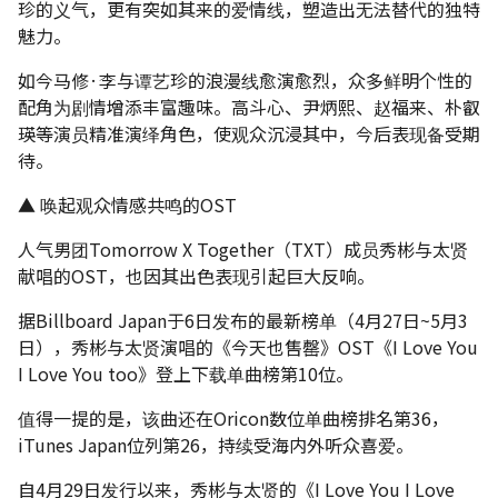
珍的义气，更有突如其来的爱情线，塑造出无法替代的独特
魅力。
如今马修·李与谭艺珍的浪漫线愈演愈烈，众多鲜明个性的
配角为剧情增添丰富趣味。高斗心、尹炳熙、赵福来、朴叡
瑛等演员精准演绎角色，使观众沉浸其中，今后表现备受期
待。
▲ 唤起观众情感共鸣的OST
人气男团Tomorrow X Together（TXT）成员秀彬与太贤
献唱的OST，也因其出色表现引起巨大反响。
据Billboard Japan于6日发布的最新榜单（4月27日~5月3
日），秀彬与太贤演唱的《今天也售罄》OST《I Love You
I Love You too》登上下载单曲榜第10位。
值得一提的是，该曲还在Oricon数位单曲榜排名第36，
iTunes Japan位列第26，持续受海内外听众喜爱。
自4月29日发行以来，秀彬与太贤的《I Love You I Love