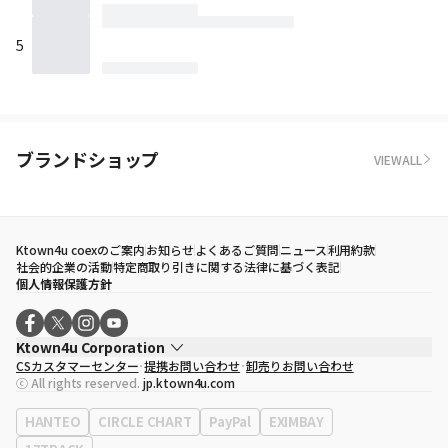
5
ブランドショップ
VIEWALL
Ktown4u coexのご案内
お知らせ
よくあるご質問
ニュース
利用約款
社会的企業の活動
特定商取り引きに関する法律に基づく表記
個人情報保護方針
Ktown4u Corporation
CSカスタマーセンター
提携お問い合わせ
卸売りお問い合わせ
代表取締役
ソン・ヒョミン
ⓒ All rights reserved.
jp.ktown4u.com
事業者登録番号
120-87-71116
eContext
0120-23-7523
HANTEO
CIRCLE CHART
PayPal
EXIMBAY
事務所住所
ソウル特別市江南区永東大路513、3階(三成洞、coex)