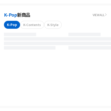
K-Pop
新商品
VIEWALL
K-Pop
K-Contents
K-Style