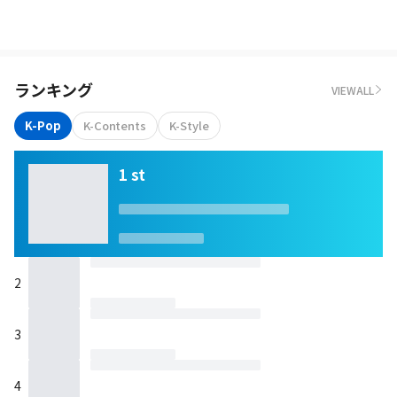
ランキング
VIEWALL
K-Pop
K-Contents
K-Style
1 st
2
3
4