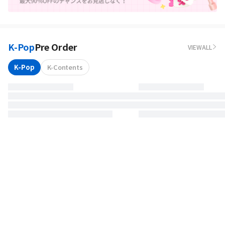
K-Pop
Pre Order
VIEWALL
K-Pop
K-Contents