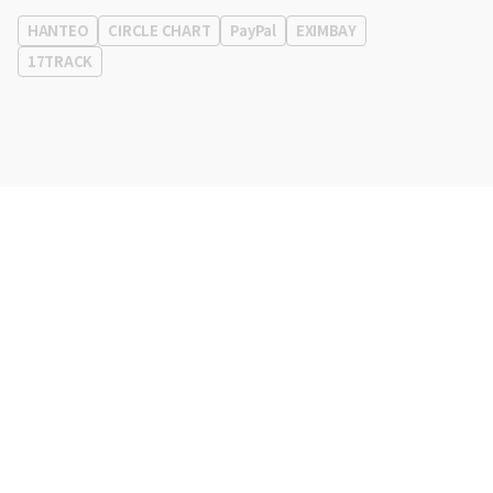
eContext
0120-23-7523
HANTEO
CIRCLE CHART
PayPal
EXIMBAY
事務所住所
ソウル特別市江南区永東大路513、3階(三成洞、coex)
17TRACK