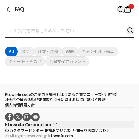
0
FAQ
All
商品
注文・決済
配送
キャンセル・返品
チャート・その他
会員マイアカウント
Ktown4u coexのご案内
お知らせ
よくあるご質問
ニュース
利用約款
社会的企業の活動
特定商取り引きに関する法律に基づく表記
個人情報保護方針
Ktown4u Corporation
CSカスタマーセンター
提携お問い合わせ
卸売りお問い合わせ
代表取締役
ソン・ヒョミン
ⓒ All rights reserved.
jp.ktown4u.com
事業者登録番号
120-87-71116