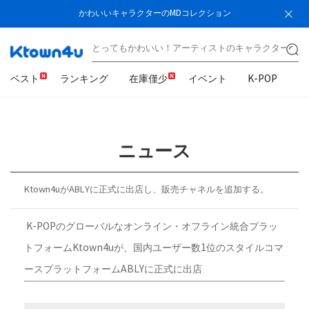
かわいいキャラクターのMDコレクション
ベスト
ランキング
在庫僅少
イベント
K-POP
K
ニュース
Ktown4uがABLYに正式に出店し、販売チャネルを追加する。
K-POPのグローバルなオンライン・オフライン統合プラッ
トフォームKtown4uが、国内ユーザー数1位のスタイルコマ
ースプラットフォームABLYに正式に出店