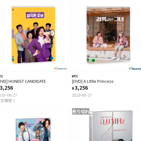
tc
etc
DVD] HONEST CANDIDATE
[DVD] A Little Princess
3,256
3,256
¥
020-08-27
2020-08-27
文履歴 1
売り切れ