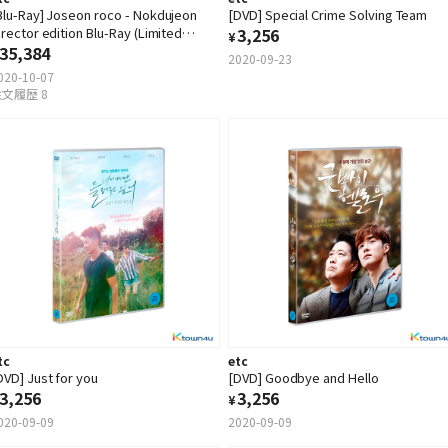
Blu-Ray] Joseon roco - Nokdujeon
[DVD] Special Crime Solving Team
irector edition Blu-Ray (Limited
3,256
¥
dition)
35,384
2020-09-23
020-10-07
文履歴 8
tc
etc
DVD] Just for you
[DVD] Goodbye and Hello
3,256
3,256
¥
020-09-09
2020-09-09