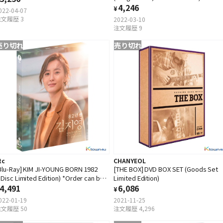
4,246
¥
022-04-07
文履歴 3
2022-03-10
注文履歴 9
売り切れ
売り切れ
tc
CHANYEOL
Blu-Ray] KIM JI-YOUNG BORN 1982
[THE BOX] DVD BOX SET (Goods Set
1Disc Limited Edition) *Order can be
Limited Edition)
anceled cause of early out of stock
4,491
6,086
¥
022-01-19
2021-11-25
文履歴 50
注文履歴 4,296