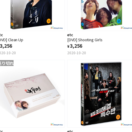
tc
etc
DVD] Clean Up
[DVD] Shooting Girls
3,256
3,256
¥
020-10-20
2020-10-20
売り切れ
tc
etc