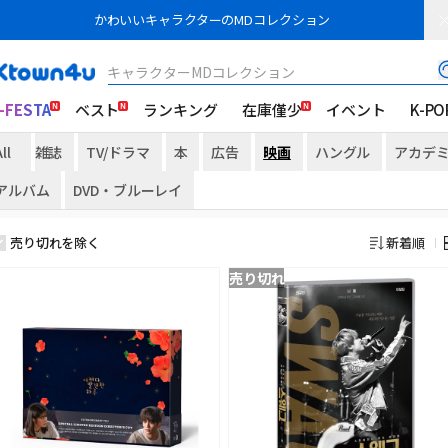
かわいいキャラクターのMDコレクション
キャラクターMDコレクション
-FESTA
ベスト
ランキング
在庫僅少
イベント
K-PO
ll
雑誌
TV/ドラマ
本
広告
映画
ハングル
アカデ
アルバム
DVD・ブルーレイ
売り切れを除く
新着順
売り切れ