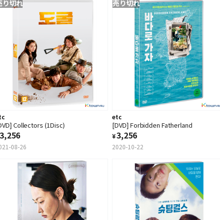
売り切れ
売り切れ
tc
etc
DVD] Collectors (1Disc)
[DVD] Forbidden Fatherland
3,256
3,256
¥
021-08-26
2020-10-22