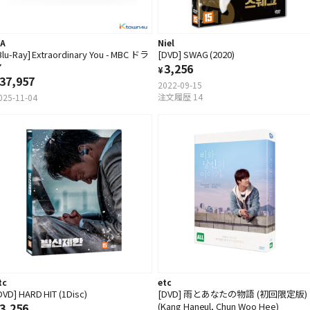
.A
Niel
Blu-Ray] Extraordinary You - MBC ドラ
[DVD] SWAG (2020)
マ
3,256
¥
37,957
2022-09-15
注文履歴 14
025-11-04
tc
etc
DVD] HARD HIT (1Disc)
[DVD] 雨とあなたの物語 (初回限定版)
3,256
(Kang Haneul, Chun Woo Hee)