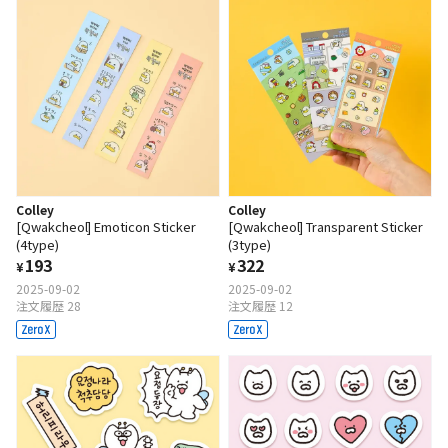
Colley
Colley
[Qwakcheol] Emoticon Sticker
[Qwakcheol] Transparent Sticker
(4type)
(3type)
193
322
¥
¥
2025-09-02
2025-09-02
注文履歴 28
注文履歴 12