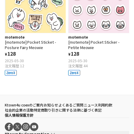
motemote
motemote
[motemote] Pocket Sticket -
[motemote] Pocket Sticker -
Posture Fairy Meowie
Petite Meowie
128
128
¥
¥
2025-05-30
2025-05-30
注文履歴 12
注文履歴 44
Ktown4u coexのご案内
お知らせ
よくあるご質問
ニュース
利用約款
社会的企業の活動
特定商取り引きに関する法律に基づく表記
個人情報保護方針