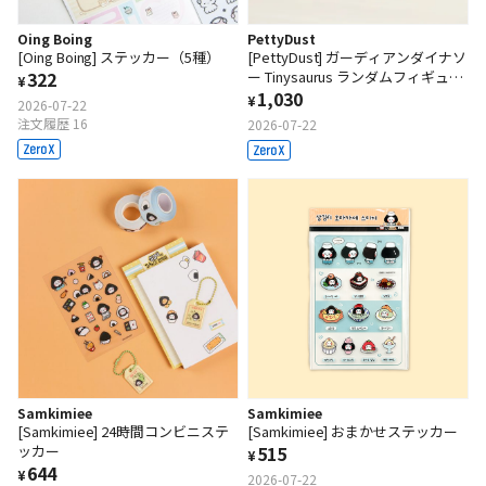
Oing Boing
PettyDust
[Oing Boing] ステッカー（5種）
[PettyDust] ガーディアンダイナソ
322
ー Tinysaurus ランダムフィギュア
¥
（2種）
1,030
¥
2026-07-22
注文履歴 16
2026-07-22
Samkimiee
Samkimiee
[Samkimiee] 24時間コンビニステ
[Samkimiee] おまかせステッカー
ッカー
515
¥
644
¥
2026-07-22