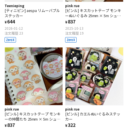
Teenieping
pink rue
[ティニピン] aespa リムーバブル
[ピンル] キスカットテープ モンキ
ステッカー
ーぬいぐるみ 25mm × 5m シュガ
644
ーコーティング
837
¥
¥
2026-01-12
2025-10-13
注文履歴 23
注文履歴 19
pink rue
pink rue
[ピンル] キスカットテープ モンキ
[ピンル] カエルぬいぐるみステッ
ーの仲間たち 25mm × 5m シュガ
カー
ーコーティング
837
322
¥
¥