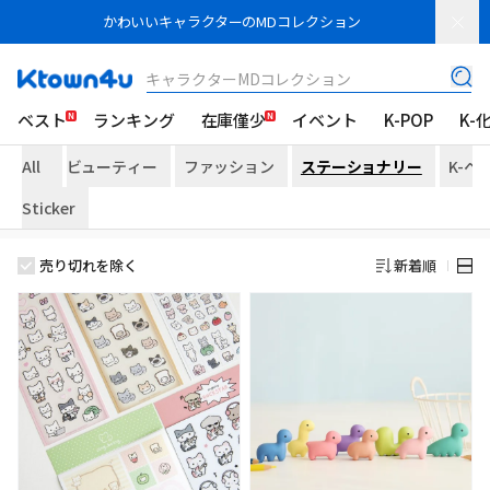
かわいいキャラクターのMDコレクション
キャラクターMDコレクション
ベスト
ランキング
在庫僅少
イベント
K-POP
K-
All
ビューティー
ファッション
ステーショナリー
K-ヘ
Sticker
売り切れを除く
新着順