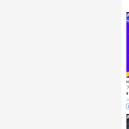
K
¥
2