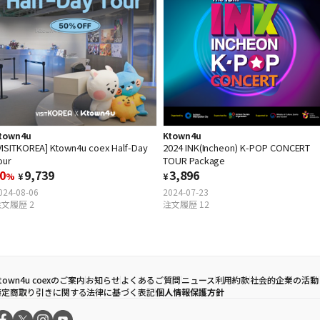
town4u
Ktown4u
VISITKOREA] Ktown4u coex Half-Day
2024 INK(Incheon) K-POP CONCERT
our
TOUR Package
0
9,739
3,896
%
¥
¥
024-08-06
2024-07-23
文履歴 2
注文履歴 12
town4u coexのご案内
お知らせ
よくあるご質問
ニュース
利用約款
社会的企業の活動
特定商取り引きに関する法律に基づく表記
個人情報保護方針