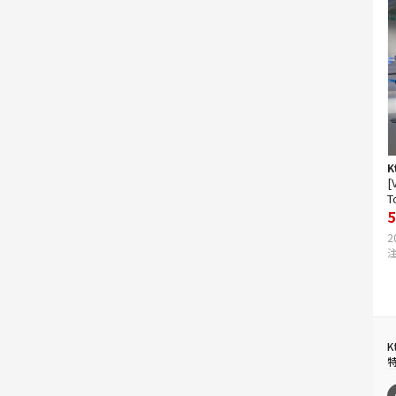
K
[
T
5
2
注
K