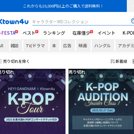
これからも10,000円以上のご購入で送料無料！
キャラクターMDコレクション
-FESTA
ベスト
ランキング
在庫僅少
イベント
K-PO
ll
雑誌
TV/ドラマ
本
広告
映画
ハングル
アカデ
売り切れを除く
新着順
売り切れ
売り切れ