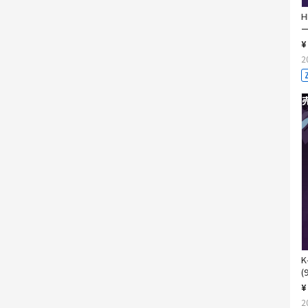
H
¥
2
K
(
¥
2