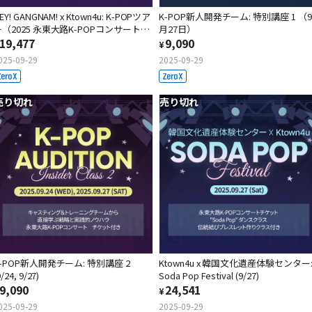
EY! GANGNAM! x Ktown4u: K-POPツア
K-POP新人開発チーム: 特別講座 1 （9
ー（2025 永東大路K-POPコンサートチ
月27日）
ケット付き）
19,477
9,090
¥
025-09-29
2025-09-29
売り切れ
売り切れ
-POP新人開発チーム: 特別講座 2
Ktown4u x 韓国文化遺産体験センター
9/24, 9/27)
Soda Pop Festival (9/27)
9,090
24,541
¥
025-09-29
2025-09-29