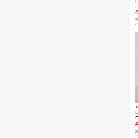
[
4
2
注
J
[
4
2
注