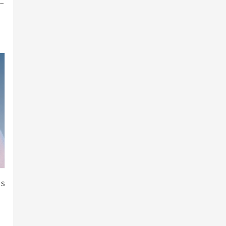
ス_
 S