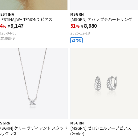
.ESTINA
MSGRN
J.ESTINA] WHITEMOND ピアス
[MSGRN] オハラ プチハートリング
4
9,147
51
8,980
%
¥
%
¥
026-04-03
2025-12-18
文履歴 9
SGRN
MSGRN
MSGRN] ケリー ラディアント スタッド
[MSGRN] ゼロシェルフープピアス
ネックレス
(2color)