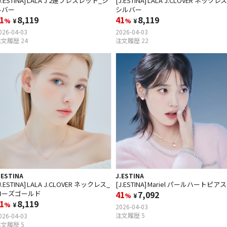
J.ESTINA] LALA J 2連ブレスレット_シ
[J.ESTINA] LALA J.CLOVER ネックレ
ルバー
シルバー
1
8,119
41
8,119
%
¥
%
¥
026-04-03
2026-04-03
文履歴 24
注文履歴 22
.ESTINA
J.ESTINA
J.ESTINA] LALA J.CLOVER ネックレス_
[J.ESTINA] Mariel パールハートピアス
ローズゴールド
41
7,092
%
¥
1
8,119
%
¥
2026-04-03
注文履歴 5
026-04-03
文履歴 5