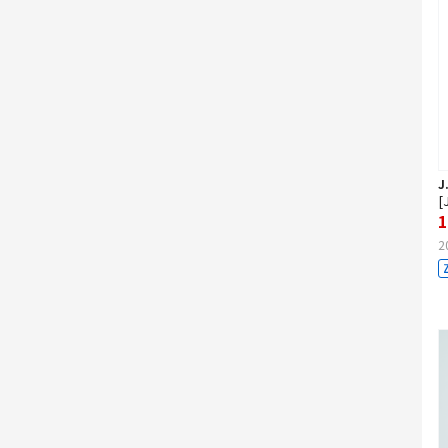
J
[
1
2