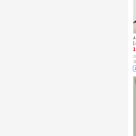
J
[
1
2
注