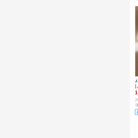
J
[
1
2
注