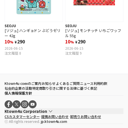
SEOJU
SEOJU
[ソジュ] ハンギョドン ぶどうゼリ
[ソジュ] モンチッチ いちごワッフ
ー 42g
ル 55g
10
290
10
290
%
¥
%
¥
2026-06-15
2026-06-15
注文履歴 8
注文履歴 9
Ktown4u coexのご案内
お知らせ
よくあるご質問
ニュース
利用約款
社会的企業の活動
特定商取り引きに関する法律に基づく表記
個人情報保護方針
Ktown4u Corporation
CSカスタマーセンター
提携お問い合わせ
卸売りお問い合わせ
代表取締役
ソン・ヒョミン
ⓒ All rights reserved.
jp.ktown4u.com
事業者登録番号
120-87-71116