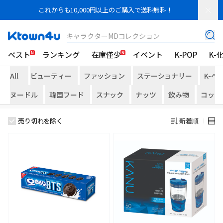
これからも10,000円以上のご購入で送料無料！
キャラクターMDコレクション
ベスト
ランキング
在庫僅少
イベント
K-POP
K-
All
ビューティー
ファッション
ステーショナリー
K-ヘ
ヌードル
韓国フード
スナック
ナッツ
飲み物
コップ
売り切れを除く
新着順