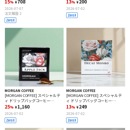
15
708
（Apple Jack）10g x 1袋
13
200
%
¥
%
¥
2026-07-07
2026-07-02
注文履歴 2
MORGAN COFFEE
MORGAN COFFEE
[MORGAN COFFEE] スペシャルテ
[MORGAN COFFEE] スペシャルテ
ィ ドリップバッグコーヒー
ィ ドリップバッグコーヒー
（Apple Jack）10g x 7袋/箱
25
1,160
（Decaf Monroe）10g x 1袋
13
249
%
¥
%
¥
2026-07-02
2026-07-02