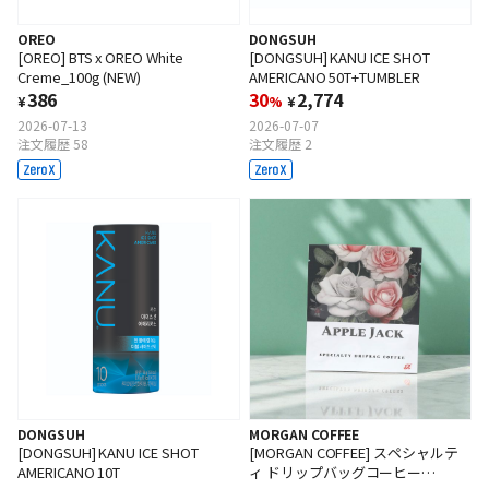
OREO
DONGSUH
[OREO] BTS x OREO White
[DONGSUH] KANU ICE SHOT
Creme_100g (NEW)
AMERICANO 50T+TUMBLER
386
30
2,774
¥
%
¥
2026-07-13
2026-07-07
注文履歴 58
注文履歴 2
DONGSUH
MORGAN COFFEE
[DONGSUH] KANU ICE SHOT
[MORGAN COFFEE] スペシャルテ
AMERICANO 10T
ィ ドリップバッグコーヒー