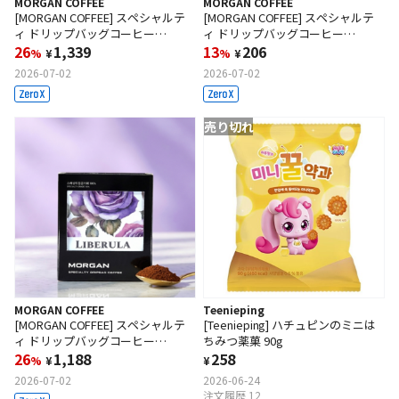
MORGAN COFFEE
MORGAN COFFEE
[MORGAN COFFEE] スペシャルテ
[MORGAN COFFEE] スペシャルテ
ィ ドリップバッグコーヒー
ィ ドリップバッグコーヒー
（Heritage）10g x 7袋/箱
26
1,339
（Liberula）10g x 1袋
13
206
%
¥
%
¥
2026-07-02
2026-07-02
売り切れ
MORGAN COFFEE
Teenieping
[MORGAN COFFEE] スペシャルテ
[Teenieping] ハチュピンのミニは
ィ ドリップバッグコーヒー
ちみつ薬菓 90g
（Liberula）10g x 7袋/箱
26
1,188
258
%
¥
¥
2026-07-02
2026-06-24
注文履歴 12