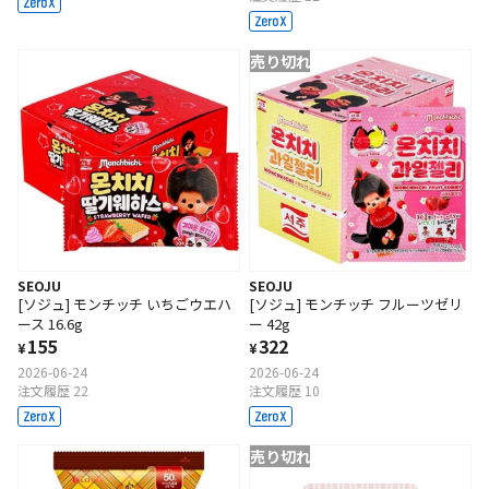
売り切れ
SEOJU
SEOJU
[ソジュ] モンチッチ いちごウエハ
[ソジュ] モンチッチ フルーツゼリ
ース 16.6g
ー 42g
155
322
¥
¥
2026-06-24
2026-06-24
注文履歴 22
注文履歴 10
売り切れ