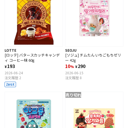
LOTTE
SEOJU
[ロッテ] バタースカッチキャンデ
[ソジュ] チムたん いちごもちゼリ
ィ コーヒー味 60g
ー 42g
193
10
290
¥
%
¥
2026-06-24
2026-06-15
注文履歴 2
注文履歴 8
売り切れ