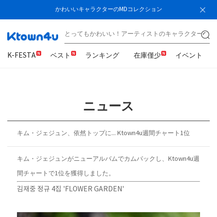
かわいいキャラクターのMDコレクション
K-FESTA
ベスト
ランキング
在庫僅少
イベント
ニュース
キム・ジェジュン、依然トップに... Ktown4u週間チャート1位
キム・ジェジュンがニューアルバムでカムバックし、Ktown4u週
間チャートで1位を獲得しました。
김재중 정규 4집 'FLOWER GARDEN'