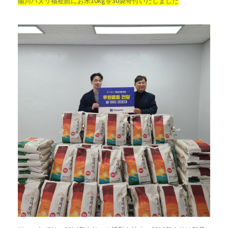
陽川ハヌリ福祉館にお米10kgを30袋寄付いたしました