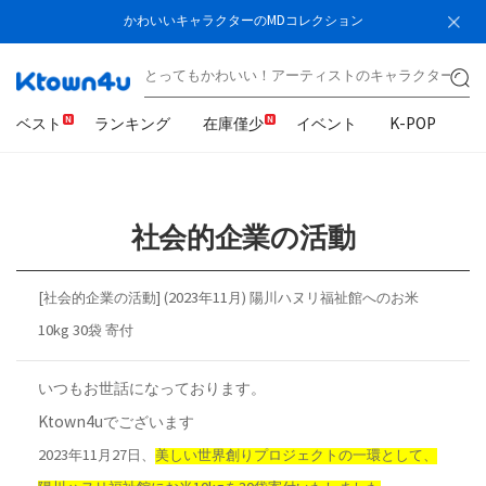
かわいいキャラクターのMDコレクション
ベスト
ランキング
在庫僅少
イベント
K-POP
K
社会的企業の活動
[社会的企業の活動] (2023年11月) 陽川ハヌリ福祉館へのお米
10kg 30袋 寄付
いつもお世話になっております。
Ktown4uでございます
2023年11月27日、
美しい世界創りプロジェクトの一環として、