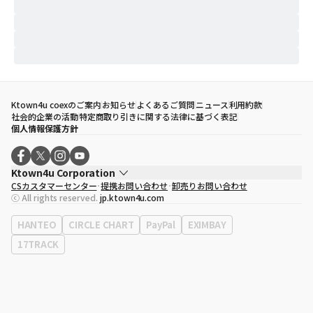
Ktown4u coexのご案内
お知らせ
よくあるご質問
ニュース
利用約款
社会的企業の活動
特定商取り引きに関する法律に基づく表記
個人情報保護方針
Ktown4u Corporation
CSカスタマーセンター
提携お問い合わせ
卸売りお問い合わせ
代表取締役
ソン・ヒョミン
ⓒ All rights reserved.
jp.ktown4u.com
事業者登録番号
120-87-71116
eContext
0120-23-7523
HANTEO
CIRCLE CHART
PayPal
EXIMBAY
事務所住所
ソウル特別市江南区永東大路513、3階(三成洞、coex)
17TRACK