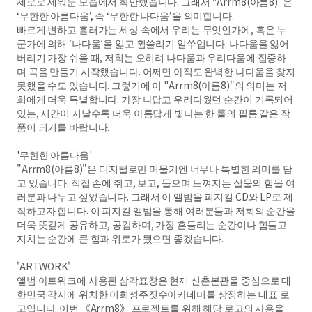
세로로 세워둔 모습에서 착안했습니다. 그래서 "Arrm8(아름8)"은
‘무한한 아름다움’, 즉 ‘무한한 나다움’을 의미합니다.
빠르게 변하고 흘러가는 세상 속에서 우리는 무엇인가에, 혹은 누
군가에 의해 ‘나다움’을 잃고 휩쓸리기 일쑤입니다. 나다움을 잃어
버리기 가장 쉬울 때, 저희는 오히려 나다움과 우리다움에 집중하
며 곡을 만들기 시작했습니다. 어쩌면 아직도 완벽한 나다움을 찾지
못했을 수도 있습니다. 그렇기에 이 "Arrm8(아름8)"의 의미는 저
희에게 더욱 특별합니다. 가장 나답고 우리다웠던 순간이 기록되어
있는, 시간이 지날수록 더욱 아름답게 빛나는 한 롤의 필름 같은 작
품이 되기를 바랍니다.
'무한한 아름다움'
"Arrm8(아름8)"은 디지털로만 머물기엔 너무나 특별한 의미를 담
고 있습니다. 직접 손에 쥐고, 보고, 들으며 느껴지는 실물의 힘을 여
러분과 나누고 싶었습니다. 그래서 이 앨범을 피지컬 CD와 LP로 제
작하고자 합니다. 이 피지컬 앨범을 통해 여러분들과 저희의 순간을
더욱 뜻깊게 공유하고, 공감하며, 가장 흔들리는 순간이나 힘들고
지치는 순간에 큰 힘과 위로가 됐으면 좋겠습니다.
'ARTWORK'
앨범 아트워크에 사용된 삼각표창은 현재 신촌본관을 중심으로 대
한민국 각지에 위치한 이희성주짓수아카데미를 상징하는 대표 로
고입니다. 이번 《Arrm8》 프로젝트를 위해 해당 로고의 사용을