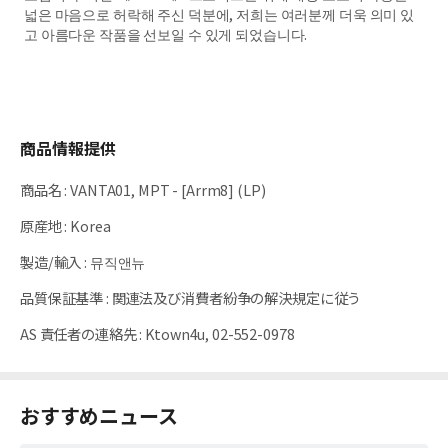
넓은 마음으로 허락해 주신 덕분에, 저희는 여러분께 더욱 의미 있
고 아름다운 작품을 선보일 수 있게 되었습니다.
商品情報提供
商品名
:
VANTA01, MPT - [Arrm8] (LP)
原産地
:
Korea
製造/輸入
:
뮤직앤뉴
品質保証基準
:
関連法及び消費者紛争の解決規定に従う
AS 責任者の連絡先
:
Ktown4u, 02-552-0978
おすすめニュース