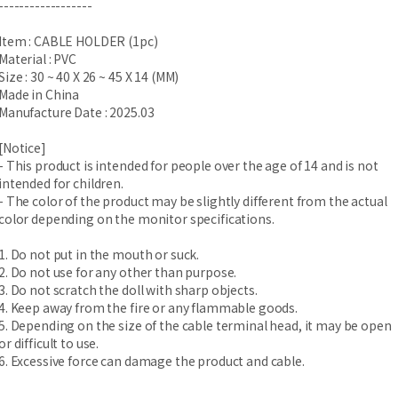
------------------
Item : CABLE HOLDER (1pc)
Material : PVC
Size : 30 ~ 40 X 26 ~ 45 X 14 (MM)
Made in China
Manufacture Date : 2025.03
[Notice]
- This product is intended for people over the age of 14 and is not
intended for children.
- The color of the product may be slightly different from the actual
color depending on the monitor specifications.
1. Do not put in the mouth or suck.
2. Do not use for any other than purpose.
3. Do not scratch the doll with sharp objects.
4. Keep away from the fire or any flammable goods.
5. Depending on the size of the cable terminal head, it may be open
or difficult to use.
6. Excessive force can damage the product and cable.