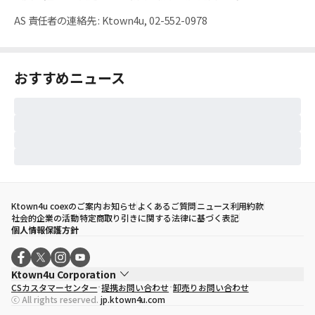
AS 責任者の連絡先
:
Ktown4u, 02-552-0978
おすすめニュース
Ktown4u coexのご案内
お知らせ
よくあるご質問
ニュース
利用約款
社会的企業の活動
特定商取り引きに関する法律に基づく表記
個人情報保護方針
Ktown4u Corporation
CSカスタマーセンター
提携お問い合わせ
卸売りお問い合わせ
代表取締役
ソン・ヒョミン
ⓒ All rights reserved.
jp.ktown4u.com
事業者登録番号
120-87-71116