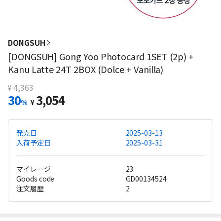
DONGSUH
[DONGSUH] Gong Yoo Photocard 1SET (2p) +
Kanu Latte 24T 2BOX (Dolce + Vanilla)
4,363
¥
30
3,054
%
¥
発売日
2025-03-13
入荷予定日
2025-03-31
マイレージ
23
Goods code
GD00134524
注文履歴
2