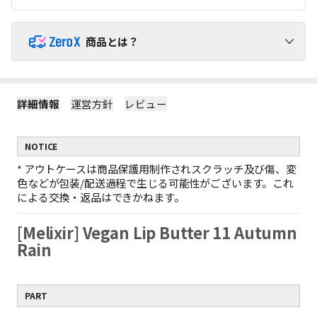
商品とは？
ZeroX商品で送料を負担せずにショッピングをお楽しみくだ
さい！
詳細情報
運営方針
レビュー
1
ZeroX商品には追加送料がかかりません。
ZeroX商品と他の商品を一緒にご購入いただくと、送料は他の商
NOTICE
品にのみかかります。
（ZeroX商品には送料がかかりません。）
*
アウトケースは商品保護用制作されスクラッチ及び傷、変
2
ZeroX商品だけを購入する場合、最小送料が適用されます。
色などが包装/配送過程で生じる可能性がございます。これ
ZeroX商品だけをご購入いただくと、最も軽い商品1点を基準に最
による交換・返品はできかねます。
小送料のみがかかります。
例：ZeroX 1個の送料 = ZeroX 10個の送料
[Melixir] Vegan Lip Butter 11 Autumn
ZeroX商品だけで10,000円以上お買い上げの場合、送料無料と
3
なります。
Rain
1回の注文でZeroX商品だけを10,000円以上購入すると、送料は完
全に無料になります！
（ZeroX以外の商品が含まれている場合、送料無料は適用されま
PART
せん。）