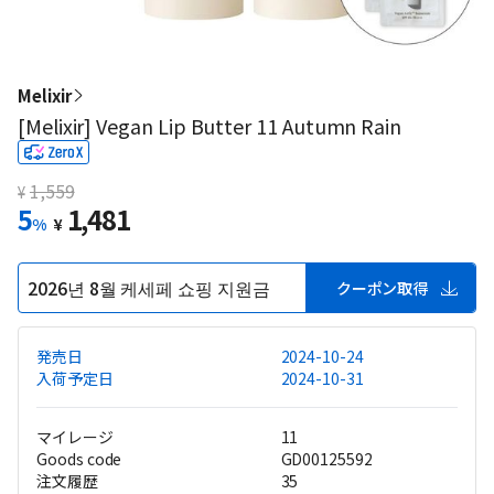
Melixir
[Melixir] Vegan Lip Butter 11 Autumn Rain
1,559
¥
5
1,481
%
¥
2026년 8월 케세페 쇼핑 지원금
クーポン取得
発売日
2024-10-24
入荷予定日
2024-10-31
マイレージ
11
Goods code
GD00125592
注文履歴
35