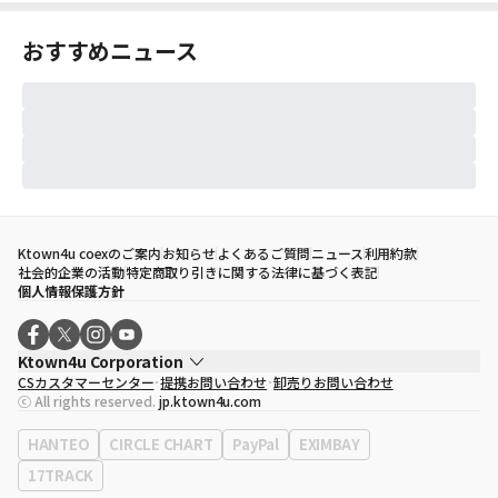
おすすめニュース
Ktown4u coexのご案内
お知らせ
よくあるご質問
ニュース
利用約款
社会的企業の活動
特定商取り引きに関する法律に基づく表記
個人情報保護方針
Ktown4u Corporation
CSカスタマーセンター
提携お問い合わせ
卸売りお問い合わせ
代表取締役
ソン・ヒョミン
ⓒ All rights reserved.
jp.ktown4u.com
事業者登録番号
120-87-71116
eContext
0120-23-7523
HANTEO
CIRCLE CHART
PayPal
EXIMBAY
事務所住所
ソウル特別市江南区永東大路513、3階(三成洞、coex)
17TRACK