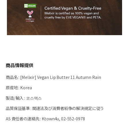
商品情報提供
商品名
:
[Melixir] Vegan Lip Butter 11 Autumn Rain
原産地
:
Korea
製造/輸入
:
코스맥스
品質保証基準
:
関連法及び消費者紛争の解決規定に従う
AS 責任者の連絡先
:
Ktown4u, 02-552-0978