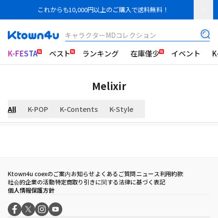
これからも10,000円以上のご購入で送料無料！
キャラクターMDコレクション
K-FESTA
ベスト
ランキング
在庫僅少
イベント
K
Melixir
All
K-POP
K-Contents
K-Style
Ktown4u coexのご案内
お知らせ
よくあるご質問
ニュース
利用約款
社会的企業の活動
特定商取り引きに関する法律に基づく表記
個人情報保護方針