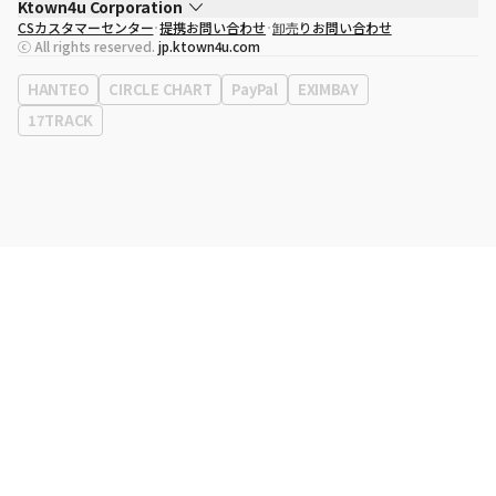
Ktown4u Corporation
CSカスタマーセンター
提携お問い合わせ
卸売りお問い合わせ
代表取締役
ソン・ヒョミン
ⓒ All rights reserved.
jp.ktown4u.com
事業者登録番号
120-87-71116
eContext
0120-23-7523
HANTEO
CIRCLE CHART
PayPal
EXIMBAY
事務所住所
ソウル特別市江南区永東大路513、3階(三成洞、coex)
17TRACK