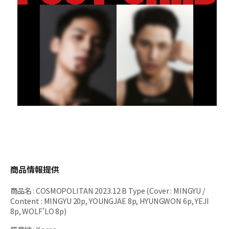
商品情報提供
商品名
:
COSMOPOLITAN 2023.12 B Type (Cover : MINGYU /
Content : MINGYU 20p, YOUNGJAE 8p, HYUNGWON 6p, YEJI
8p, WOLF’LO 8p)