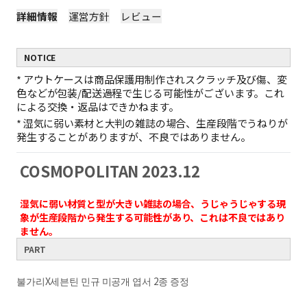
詳細情報
運営方針
レビュー
NOTICE
*
アウトケースは商品保護用制作されスクラッチ及び傷、変
色などが包装/配送過程で生じる可能性がございます。これ
による交換・返品はできかねます。
*
湿気に弱い素材と大判の雑誌の場合、生産段階でうねりが
発生することがありますが、不良ではありません。
COSMOPOLITAN 2023.12
湿気に弱い材質と型が大きい雑誌の場合、うじゃうじゃする現
象が生産段階から発生する可能性があり、これは不良ではあり
ません。
PART
불가리
X세븐틴
민규
미공개
엽서
2
종 증정