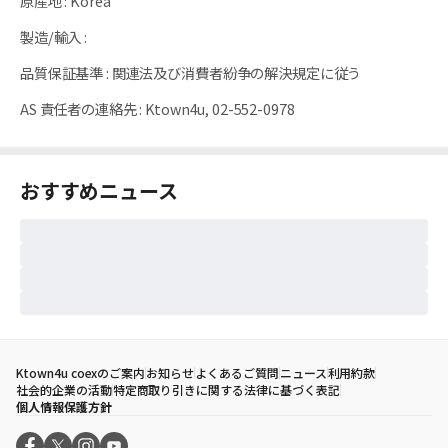
原産地
:
Korea
製造/輸入
:
品質保証基準
:
関連法及び消費者紛争の解決規定に従う
AS 責任者の連絡先
:
Ktown4u, 02-552-0978
おすすめニュース
Ktown4u coexのご案内
お知らせ
よくあるご質問
ニュース
利用約款
社会的企業の活動
特定商取り引きに関する法律に基づく表記
個人情報保護方針