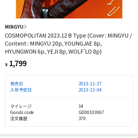
MINGYU
COSMOPOLITAN 2023.12 B Type (Cover : MINGYU /
Content : MINGYU 20p, YOUNGJAE 8p,
HYUNGWON 6p, YEJI 8p, WOLF’LO 8p)
1,799
¥
発売日
2023-11-27
入荷予定日
2023-12-04
マイレージ
14
Goods code
GD00103067
注文履歴
370