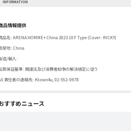
INFORMATION
商品情報提供
商品名
:
ARENA HOMME+ China 2023.10 F Type (Cover : RICKY)
原産地
:
China
製造/輸入
:
品質保証基準
:
関連法及び消費者紛争の解決規定に従う
AS 責任者の連絡先
:
Ktown4u, 02-552-0978
おすすめニュース