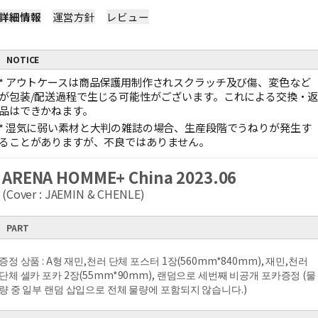
詳細情報
運営方針
レビュー
NOTICE
*
アウトケースは商品保護用制作されスクラッチ及び傷、変色など
が包装/配送過程で生じる可能性がございます。これによる交換・
品はできかねます。
*
湿気に弱い素材と大判の雑誌の場合、生産段階でうねりが発生す
ることがありますが、不良ではありません。
ARENA HOMME+ China 2023.06
(Cover : JAEMIN & CHENLE)
PART
증정 상품 : A형 재민,천러 단체 포스터 1장(560mm*840mm), 재민,천러
단체 셀카 포카 2장(55mm*90mm), 랜덤으로 세번째 비공개 포카증정 (
물
량 중 일부 랜덤 삽입으로 전체 물량에 포함되지 않습니다.)