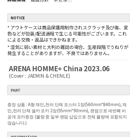
NOTICE
*
アウトケースは商品保護用制作されスクラッチ及び傷、変
色などが包装/配送過程で生じる可能性がございます。これ
による交換・返品はできかねます。
*
湿気に弱い素材と大判の雑誌の場合、生産段階でうねりが
発生することがありますが、不良ではありません。
ARENA HOMME+ China 2023.06
(Cover : JAEMIN & CHENLE)
PART
증정 상품 : A형 재민,천러 단체 포스터 1장(560mm*840mm), 재
민,천러 단체 셀카 포카 2장(55mm*90mm), 랜덤으로 세번째 비
공개 포카증정 (
물량 중 일부 랜덤 삽입으로 전체 물량에 포함되지
않습니다.)
INFORMATION