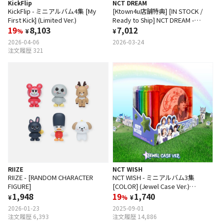
KickFlip
NCT DREAM
KickFlip - ミニアルバム4集 [My
[Ktown4u店舗特典] [IN STOCK /
First Kick] (Limited Ver.)
Ready to Ship] NCT DREAM -
19
8,103
[DREAM THE FUTURE BOOK]
7,012
%
¥
¥
(DIGITAL CODE)
2026-04-06
2026-03-24
注文履歴 321
RIIZE
NCT WISH
RIIZE - [RANDOM CHARACTER
NCT WISH - ミニアルバム3集
FIGURE]
[COLOR] (Jewel Case Ver.)
1,948
(Random Ver.)
19
1,740
¥
%
¥
2026-01-23
2025-09-01
注文履歴 6,393
注文履歴 14,886