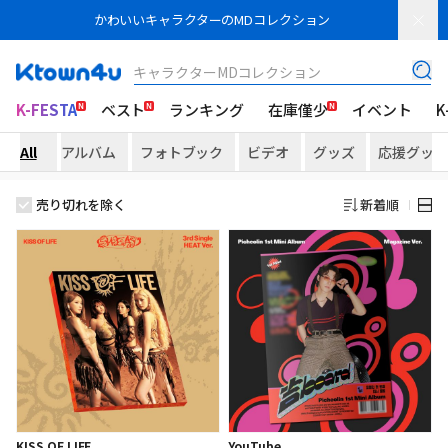
かわいいキャラクターのMDコレクション
キャラクターMDコレクション
K-FESTA
ベスト
ランキング
在庫僅少
イベント
K
All
アルバム
フォトブック
ビデオ
グッズ
応援グッズ
売り切れを除く
新着順
KISS OF LIFE
YouTube