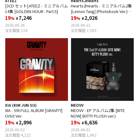
ATEEZ
Hearts2Hearts
[3CD セット] ATEEZ - ミニアルバム
Hearts2Hearts - ミニアルバム2集
14集 [GOLDEN HOUR : Part.5]
[Lemon Tang] (Photobook Ver.)
19
7,246
(Random Ver.)
19
2,026
%
¥
%
¥
2026-06-26
2026-06-22
注文履歴 224
注文履歴 7,505
XIA (KIM JUN SU)
MEOVV
XIA - 5th FULL ALBUM [GRAVITY]
MEOVV - EP アルバム2集 [BITE
Orbit Ver.
NOW] (KITTY PLUSH ver.)
19
2,896
19
6,636
%
¥
%
¥
2026-06-02
2026-06-01
注文履歴 4,222
注文履歴 1,662