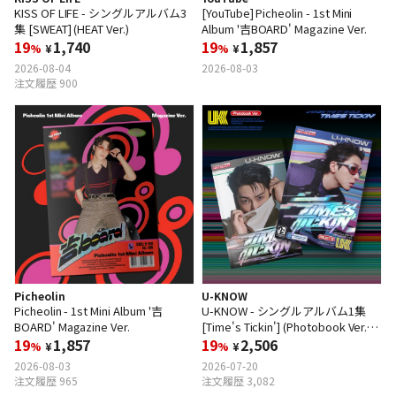
KISS OF LIFE - シングルアルバム3
[YouTube] Picheolin - 1st Mini
集 [SWEAT] (HEAT Ver.)
Album '吉BOARD' Magazine Ver.
19
1,740
19
1,857
%
¥
%
¥
2026-08-04
2026-08-03
注文履歴 900
Picheolin
U-KNOW
Picheolin - 1st Mini Album '吉
U-KNOW - シングルアルバム1集
BOARD' Magazine Ver.
[Time's Tickin'] (Photobook Ver.)
19
1,857
(Random Ver.)
19
2,506
%
¥
%
¥
2026-08-03
2026-07-20
注文履歴 965
注文履歴 3,082