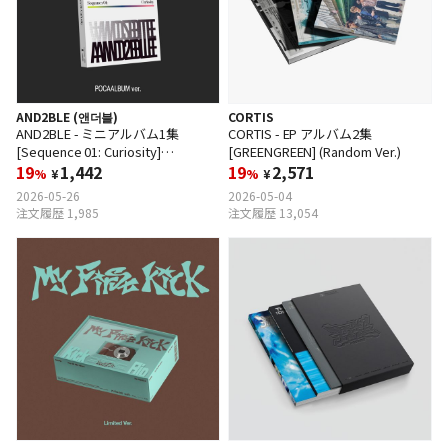
AND2BLE (앤더블)
CORTIS
AND2BLE - ミニアルバム1集
CORTIS - EP アルバム2集
[Sequence 01: Curiosity]
[GREENGREEN] (Random Ver.)
(POCAALBUM Ver.)
19
1,442
19
2,571
%
¥
%
¥
2026-05-26
2026-05-04
注文履歴 1,985
注文履歴 13,054