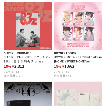
SUPER JUNIOR-83z
BOYNEXTDOOR
SUPER JUNIOR-83z - ミニアルバム
BOYNEXTDOOR - 1st Studio Album
1集 [너를 위한 약속 (Promise)]
[HOME] (SWEET HOME Ver.)
(Photobook Ver.)
19
2,312
(Random Ver.)
19
1,662
%
¥
%
¥
2026-07-13
2026-07-10
注文履歴 2,078
注文履歴 553