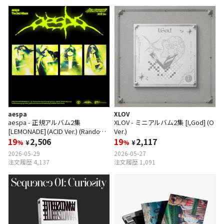
aespa
XLOV
aespa - 正規アルバム2集
XLOV - ミニアルバム2集 [I,God] (O
[LEMONADE] (ACID Ver.) (Random
Ver.)
Ver.)
19
2,506
19
2,117
%
¥
%
¥
2026-05-29
2026-05-27
注文履歴 4,137
注文履歴 1,091