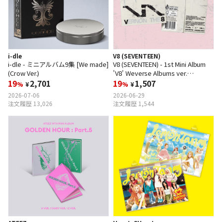
i-dle
V8 (SEVENTEEN)
i-dle - ミニアルバム9集 [We made]
V8 (SEVENTEEN) - 1st Mini Album
(Crow Ver.)
'V8' Weverse Albums ver.
19
2,701
(Random Ver.)
19
1,507
%
¥
%
¥
2026-07-06
2026-06-29
注文履歴 13,026
注文履歴 1,544