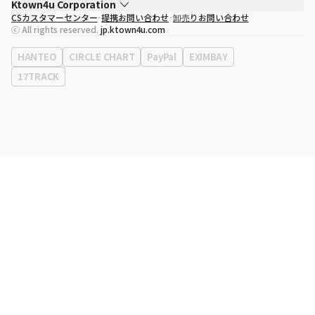
Ktown4u Corporation
CSカスタマーセンター
提携お問い合わせ
卸売りお問い合わせ
代表取締役
ソン・ヒョミン
ⓒ All rights reserved.
jp.ktown4u.com
事業者登録番号
120-87-71116
eContext
0120-23-7523
HANTEO
CIRCLE CHART
PayPal
EXIMBAY
事務所住所
ソウル特別市江南区永東大路513、3階(三成洞、coex)
17TRACK