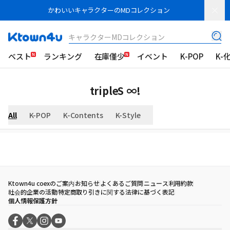
かわいいキャラクターのMDコレクション
キャラクターMDコレクション
ベスト
ランキング
在庫僅少
イベント
K-POP
K-
tripleS ∞!
All
K-POP
K-Contents
K-Style
Ktown4u coexのご案内
お知らせ
よくあるご質問
ニュース
利用約款
社会的企業の活動
特定商取り引きに関する法律に基づく表記
個人情報保護方針