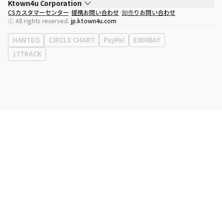
Ktown4u Corporation
CSカスタマーセンター
提携お問い合わせ
卸売りお問い合わせ
代表取締役
ソン・ヒョミン
ⓒ All rights reserved.
jp.ktown4u.com
事業者登録番号
120-87-71116
eContext
0120-23-7523
HANTEO
CIRCLE CHART
PayPal
EXIMBAY
事務所住所
ソウル特別市江南区永東大路513、3階(三成洞、coex)
17TRACK