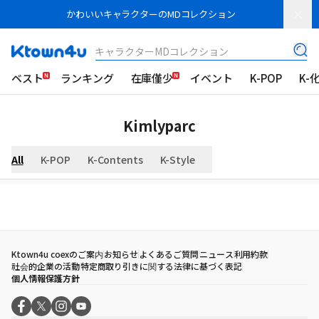
かわいいキャラクターのMDコレクション
キャラクターMDコレクション
ベスト
ランキング
在庫僅少
イベント
K-POP
K-
Kimlyparc
All
K-POP
K-Contents
K-Style
Ktown4u coexのご案内
お知らせ
よくあるご質問
ニュース
利用約款
社会的企業の活動
特定商取り引きに関する法律に基づく表記
個人情報保護方針