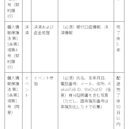
号（契
約履
行）
個人情
決
決済および
（必須）銀行口座情報、決
完
報保護
済
返金処理
済情報
了
法 第1
後
5条第1
5
項第4
年
号（契
約履
行）
個人情
イ
イベント参
（必須）氏名、生年月日、
配
報保護
ベ
加
電話番号、メール、住所、K
送
法 第1
ン
akaoTalk ID、WeChat ID （任
完
5条第1
ト
意）身分証明書を含む写真
了
項第1
（ただし、固有識別番号は
後
号（同
非識別化した上で収集）
90
意）
日
以
内