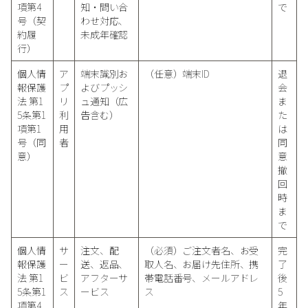
項第4
知・問い合
で
号（契
わせ対応、
約履
未成年確認
行）
個人情
ア
端末識別お
（任意）端末ID
退
報保護
プ
よびプッシ
会
法 第1
リ
ュ通知（広
ま
5条第1
利
告含む）
た
項第1
用
は
号（同
者
同
意）
意
撤
回
時
ま
で
個人情
サ
注文、配
（必須）ご注文者名、お受
完
報保護
ー
送、返品、
取人名、お届け先住所、携
了
法 第1
ビ
アフターサ
帯電話番号、メールアドレ
後
5条第1
ス
ービス
ス
5
項第4
年