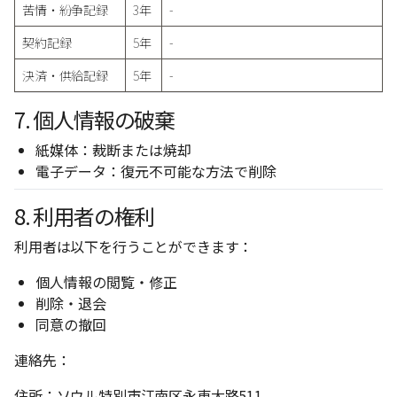
苦情・紛争記録
3年
-
契約記録
5年
-
決済・供給記録
5年
-
7. 個人情報の破棄
紙媒体：裁断または焼却
電子データ：復元不可能な方法で削除
8. 利用者の権利
利用者は以下を行うことができます：
個人情報の閲覧・修正
削除・退会
同意の撤回
連絡先：
住所：ソウル特別市江南区永東大路511