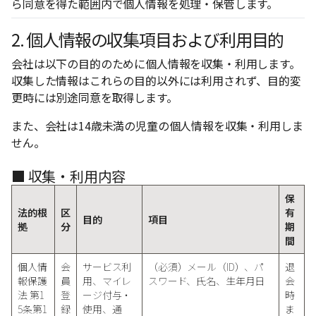
ら同意を得た範囲内で個人情報を処理・保管します。
2. 個人情報の収集項目および利用目的
会社は以下の目的のために個人情報を収集・利用します。
収集した情報はこれらの目的以外には利用されず、目的変
更時には別途同意を取得します。
また、会社は14歳未満の児童の個人情報を収集・利用しま
せん。
■ 収集・利用内容
保
法的根
区
有
目的
項目
拠
分
期
間
個人情
会
サービス利
（必須）メール（ID）、パ
退
報保護
員
用、マイレ
スワード、氏名、生年月日
会
法 第1
登
ージ付与・
時
5条第1
録
使用、通
ま