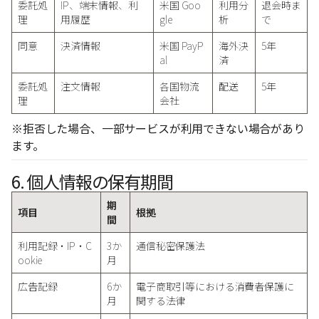
委託処
IP、端末情報、利
米国 Goo
利用分
退会時ま
理
用履歴
gle
析
で
同意
決済情報
米国 PayP
海外決
5年
al
済
委託処
注文情報
各国物流
配送
5年
理
会社
※拒否した場合、一部サービスが利用できない場合があり
ます。
6. 個人情報の保有期間
期
項目
根拠
間
利用記録・IP・C
3か
通信秘密保護法
ookie
月
広告記録
6か
電子商取引等における消費者保護に
月
関する法律