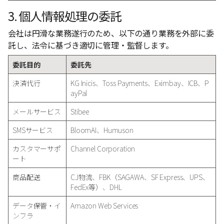
3. 個人情報処理の委託
会社は円滑な業務遂行のため、以下の通り業務を外部に委
託し、法令に基づき適切に管理・監督します。
委託目的
委託先
決済代行
KG Inicis、Toss Payments、Eximbay、ICB、P
ayPal
メールサービス
Stibee
SMSサービス
BloomAI、Humuson
カスタマーサポ
Channel Corporation
ート
商品配送
CJ物流、FBK（SAGAWA、SF Express、UPS、
FedEx等）、DHL
データ保管・イ
Amazon Web Services
ンフラ