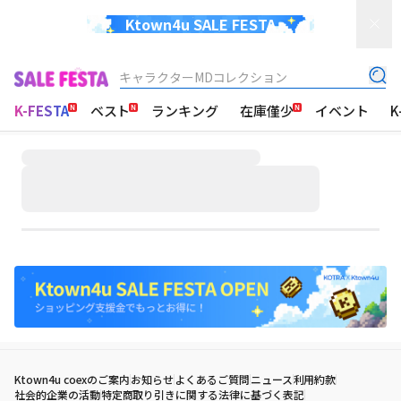
Ktown4u SALE FESTA
キャラクターMDコレクション
K-FESTA
ベスト
ランキング
在庫僅少
イベント
K
Ktown4u coexのご案内
お知らせ
よくあるご質問
ニュース
利用約款
社会的企業の活動
特定商取り引きに関する法律に基づく表記