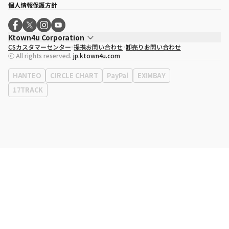
個人情報保護方針
Ktown4u Corporation
CSカスタマーセンター
提携お問い合わせ
卸売りお問い合わせ
代表取締役
ソン・ヒョミン
ⓒ All rights reserved.
jp.ktown4u.com
事業者登録番号
120-87-71116
eContext
0120-23-7523
HANTEO
CIRCLE CHART
PayPal
EXIMBAY
事務所住所
ソウル特別市江南区永東大路513、3階(三成洞、coex)
17TRACK