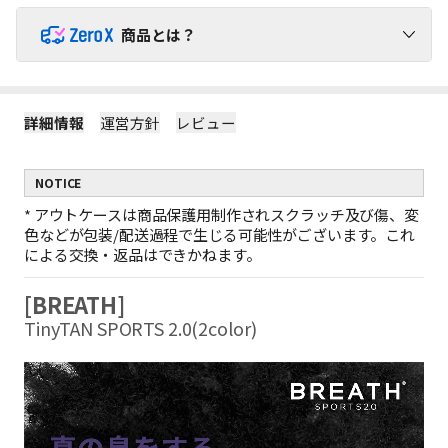
商品とは？
ZeroX商品で送料を負担せずにショッピングをお楽しみくだ
さい！
詳細情報
運営方針
レビュー
1
ZeroX商品には追加送料がかかりません。
ZeroX商品と他の商品を一緒にご購入いただくと、送料は他の商
NOTICE
品にのみかかります。
（ZeroX商品には送料がかかりません。）
*
アウトケースは商品保護用制作されスクラッチ及び傷、変
2
ZeroX商品だけを購入する場合、最小送料が適用されます。
色などが包装/配送過程で生じる可能性がございます。これ
ZeroX商品だけをご購入いただくと、最も軽い商品1点を基準に最
による交換・返品はできかねます。
小送料のみがかかります。
例：ZeroX 1個の送料 = ZeroX 10個の送料
[BREATH]
ZeroX商品だけで10,000円以上お買い上げの場合、送料無料と
3
なります。
TinyTAN SPORTS 2.0(2color)
1回の注文でZeroX商品だけを10,000円以上購入すると、送料は完
全に無料になります！
（ZeroX以外の商品が含まれている場合、送料無料は適用されま
せん。）