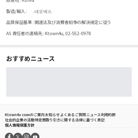
製造/輸入
:
. 네오넥스
品質保証基準
:
関連法及び消費者紛争の解決規定に従う
AS 責任者の連絡先
:
Ktown4u, 02-552-0978
おすすめニュース
Ktown4u coexのご案内
お知らせ
よくあるご質問
ニュース
利用約款
社会的企業の活動
特定商取り引きに関する法律に基づく表記
個人情報保護方針