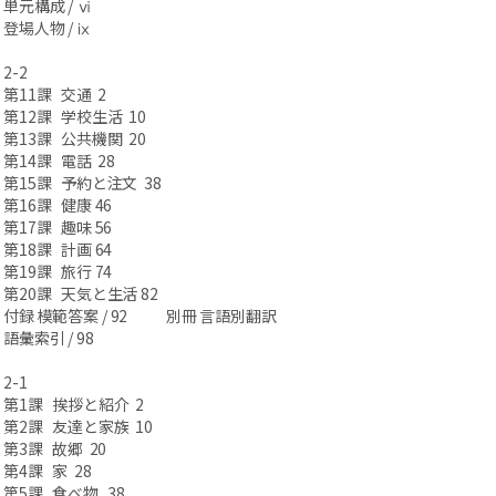
単元構成 / ⅵ
登場人物 / ⅸ
2-2
第11課 交通 2
第12課 学校生活 10
第13課 公共機関 20
第14課 電話 28
第15課 予約と注文 38
第16課 健康 46
第17課 趣味 56
第18課 計画 64
第19課 旅行 74
第20課 天気と生活 82
付録 模範答案 / 92 別冊 言語別翻訳
語彙索引 / 98
2-1
第1課 挨拶と紹介 2
第2課 友達と家族 10
第3課 故郷 20
第4課 家 28
第5課 食べ物 38