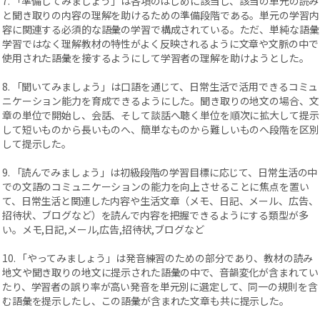
7. 「準備してみましょう」は各項のはじめに該当し、該当の単元の読み
と聞き取りの内容の理解を助けるための準備段階である。単元の学習内
容に関連する必須的な語彙の学習で構成されている。ただ、単純な語彙
学習ではなく理解教材の特性がよく反映されるように文章や文脈の中で
使用された語彙を接するようにして学習者の理解を助けようとした。
8. 「聞いてみましょう」は口語を通じて、日常生活で活用できるコミュ
ニケーション能力を育成できるようにした。聞き取りの地文の場合、文
章の単位で開始し、会話、そして談話へ聴く単位を順次に拡大して提示
して短いものから長いものへ、簡単なものから難しいものへ段階を区別
して提示した。
9. 「読んでみましょう」は初級段階の学習目標に応じて、日常生活の中
での文語のコミュニケーションの能力を向上させることに焦点を置い
て、日常生活と関連した内容や生活文章（メモ、日記、メール、広告、
招待状、ブログなど）を読んで内容を把握できるようにする類型が多
い。メモ,日記,メール,広告,招待状,ブログなど
10. 「やってみましょう」は発音練習のための部分であり、教材の読み
地文や聞き取りの地文に提示された語彙の中で、音韻変化が含まれてい
たり、学習者の誤り率が高い発音を単元別に選定して、同一の規則を含
む語彙を提示したし、この語彙が含まれた文章も共に提示した。