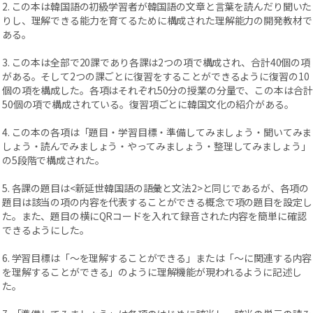
2. この本は韓国語の初級学習者が韓国語の文章と言葉を読んだり聞いた
りし、理解できる能力を育てるために構成された理解能力の開発教材で
ある。
3. この本は全部で20課であり各課は2つの項で構成され、合計40個の項
がある。そして2つの課ごとに復習をすることができるように復習の10
個の項を構成した。各項はそれぞれ50分の授業の分量で、この本は合計
50個の項で構成されている。復習項ごとに韓国文化の紹介がある。
4. この本の各項は「題目・学習目標・準備してみましょう・聞いてみま
しょう・読んでみましょう・やってみましょう・整理してみましょう」
の5段階で構成された。
5. 各課の題目は<新延世韓国語の語彙と文法2>と同じであるが、各項の
題目は該当の項の内容を代表することができる概念で項の題目を設定し
た。また、題目の横にQRコードを入れて録音された内容を簡単に確認
できるようにした。
6. 学習目標は「～を理解することができる」または「〜に関連する内容
を理解することができる」のように理解機能が現われるように記述し
た。