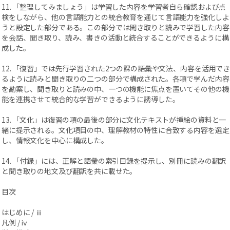
11. 「整理してみましょう」は学習した内容を学習者自ら確認および点
検をしながら、他の言語能力との統合教育を通じて言語能力を強化しよ
うと設定した部分である。この部分では聞き取りと読みで学習した内容
を会話、聞き取り、読み、書きの活動と統合することができるように構
成した。
12. 「復習」では先行学習された2つの課の語彙や文法、内容を活用で
るように読みと聞き取りの二つの部分で構成された。各項で学んだ内容
を勘案し、聞き取りと読みの中、一つの機能に焦点を置いてその他の機
能を連携させて統合的な学習ができるように誘導した。
13. 「文化」は復習の項の最後の部分に文化テキストが挿絵の資料と一
緒に提示される。文化項目の中、理解教材の特性に合致する内容を選定
し、情報文化を中心に構成した。
14. 「付録」には、正解と語彙の索引目録を提示し、別冊に読みの翻訳
と聞き取りの地文及び翻訳を共に載せた。
目次
はじめに / ⅲ
凡例 / ⅳ