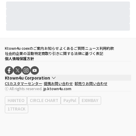
Ktown4u coexのご案内
お知らせ
よくあるご質問
ニュース
利用約款
社会的企業の活動
特定商取り引きに関する法律に基づく表記
個人情報保護方針
Ktown4u Corporation
CSカスタマーセンター
提携お問い合わせ
卸売りお問い合わせ
代表取締役
ソン・ヒョミン
ⓒ All rights reserved.
jp.ktown4u.com
事業者登録番号
120-87-71116
eContext
0120-23-7523
HANTEO
CIRCLE CHART
PayPal
EXIMBAY
事務所住所
ソウル特別市江南区永東大路513、3階(三成洞、coex)
17TRACK