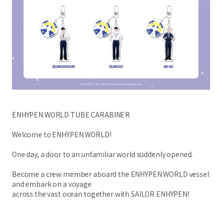
ENHYPEN WORLD TUBE CARABINER
Welcome to ENHYPEN WORLD!
One day, a door to an unfamiliar world suddenly opened.
Become a crew member aboard the ENHYPEN WORLD vessel
and embark on a voyage
across the vast ocean together with SAILOR ENHYPEN!