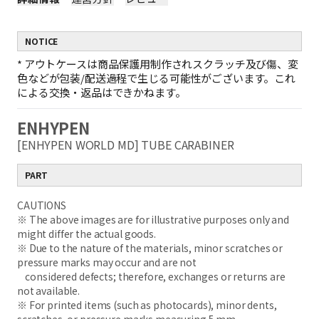
NOTICE
*
アウトケースは商品保護用制作されスクラッチ及び傷、変
色などが包装/配送過程で生じる可能性がございます。これ
による交換・返品はできかねます。
ENHYPEN
[ENHYPEN WORLD MD] TUBE CARABINER
PART
CAUTIONS
※ The above images are for illustrative purposes only and
might differ the actual goods.
※ Due to the nature of the materials, minor scratches or
pressure marks may occur and are not
considered defects; therefore, exchanges or returns are
not available.
※ For printed items (such as photocards), minor dents,