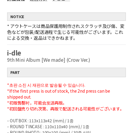
NOTICE
*
アウトケースは商品保護用制作されスクラッチ及び傷、変
色などが包装/配送過程で生じる可能性がございます。これ
による交換・返品はできかねます。
i-dle
9th Mini Album [We made] (Crow Ver.)
PART
*초판 소진 시 재판으로 발송될 수 있습니다.
*If the first press is out of stock, the 2nd press can be
shipped out.
*初版售罄时，可能会发送再版。
*初回盤売り切れ次第、再版で配送される可能性がございます。
- OUTBOX : 113x113x42 (mm) / 1
종
- ROUND TINCASE : 110x110x40 (mm) / 1
종
- ROUND PHOTO : 100x100 (mm) / 30
종 삽입