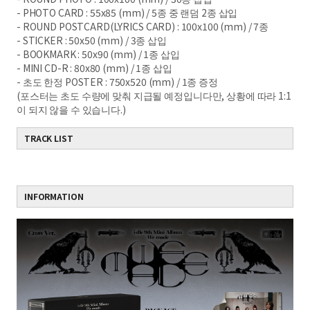
- PHOTO CARD : 55x85 (mm) / 5
종 중 랜덤
2
종 삽입
- ROUND POSTCARD(LYRICS CARD) : 100x100 (mm) / 7
종
- STICKER : 50x50 (mm) / 3
종 삽입
- BOOKMARK : 50x90 (mm) / 1
종 삽입
- MINI CD-R : 80x80 (mm) / 1
종 삽입
-
초도 한정
POSTER : 750x520 (mm) / 1
종 증정
(
포스터는 초도 수량에 맞춰 지급될 예정입니다만
,
상황에 따라
1:1
이 되지 않을 수 있습니다
.)
TRACK LIST
INFORMATION