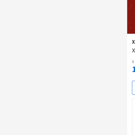
X
X
¥