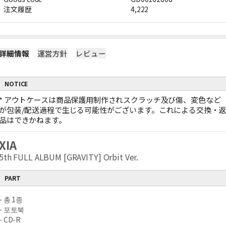
注文履歴
4,222
詳細情報
運営方針
レビュー
NOTICE
*
アウトケースは商品保護用制作されスクラッチ及び傷、変色など
が包装/配送過程で生じる可能性がございます。これによる交換・
品はできかねます。
XIA
5th FULL ALBUM [GRAVITY] Orbit Ver.
PART
- 총 1종
- 포토북
- CD-R