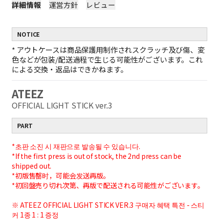
詳細情報
運営方針
レビュー
NOTICE
*
アウトケースは商品保護用制作されスクラッチ及び傷、変
色などが包装/配送過程で生じる可能性がございます。これ
による交換・返品はできかねます。
ATEEZ
OFFICIAL LIGHT STICK ver.3
PART
*초판 소진 시 재판으로 발송될 수 있습니다.
*If the first press is out of stock, the 2nd press can be
shipped out.
*初版售罄时，可能会发送再版。
*初回盤売り切れ次第、再版で配送される可能性がございます。
※ ATEEZ OFFICIAL LIGHT STICK VER.3 구매자 혜택 특전 - 스티
커 1종 1 : 1 증정