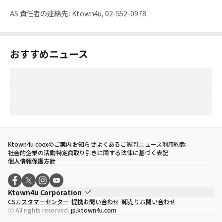
AS 責任者の連絡先
:
Ktown4u, 02-552-0978
おすすめニュース
Ktown4u coexのご案内
お知らせ
よくあるご質問
ニュース
利用約款
社会的企業の活動
特定商取り引きに関する法律に基づく表記
個人情報保護方針
Ktown4u Corporation
CSカスタマーセンター
提携お問い合わせ
卸売りお問い合わせ
代表取締役
ソン・ヒョミン
ⓒ All rights reserved.
jp.ktown4u.com
事業者登録番号
120-87-71116