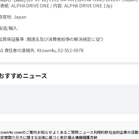
(表紙 : ALPHA DRIVE ONE / 内容 : ALPHA DRIVE ONE 13p)
原産地
:
Japan
製造/輸入
:
品質保証基準
:
関連法及び消費者紛争の解決規定に従う
AS 責任者の連絡先
:
Ktown4u, 02-552-0978
おすすめニュース
town4u coexのご案内
お知らせ
よくあるご質問
ニュース
利用約款
社会的企業の活動
特定商取り引きに関する法律に基づく表記
個人情報保護方針