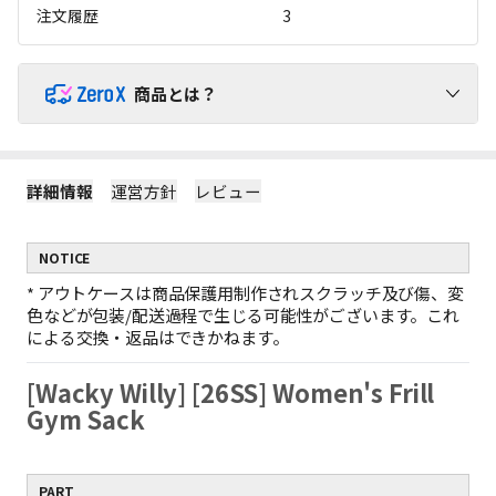
注文履歴
3
商品とは？
ZeroX商品で送料を負担せずにショッピングをお楽しみくだ
さい！
詳細情報
運営方針
レビュー
1
ZeroX商品には追加送料がかかりません。
ZeroX商品と他の商品を一緒にご購入いただくと、送料は他の商
NOTICE
品にのみかかります。
（ZeroX商品には送料がかかりません。）
*
アウトケースは商品保護用制作されスクラッチ及び傷、変
2
ZeroX商品だけを購入する場合、最小送料が適用されます。
色などが包装/配送過程で生じる可能性がございます。これ
ZeroX商品だけをご購入いただくと、最も軽い商品1点を基準に最
による交換・返品はできかねます。
小送料のみがかかります。
例：ZeroX 1個の送料 = ZeroX 10個の送料
[Wacky Willy] [26SS] Women's Frill
ZeroX商品だけで10,000円以上お買い上げの場合、送料無料と
3
なります。
Gym Sack
1回の注文でZeroX商品だけを10,000円以上購入すると、送料は完
全に無料になります！
（ZeroX以外の商品が含まれている場合、送料無料は適用されま
PART
せん。）