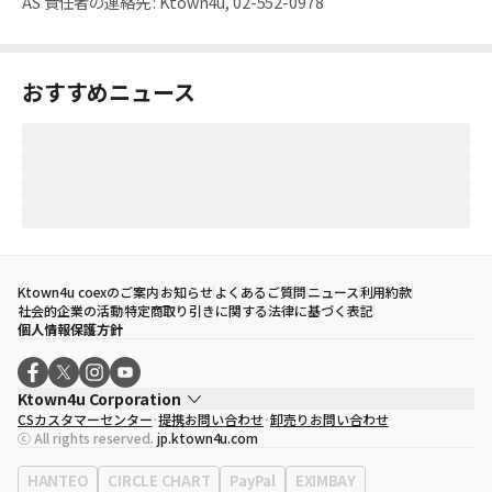
AS 責任者の連絡先
:
Ktown4u, 02-552-0978
おすすめニュース
Ktown4u coexのご案内
お知らせ
よくあるご質問
ニュース
利用約款
社会的企業の活動
特定商取り引きに関する法律に基づく表記
個人情報保護方針
Ktown4u Corporation
CSカスタマーセンター
提携お問い合わせ
卸売りお問い合わせ
代表取締役
ソン・ヒョミン
ⓒ All rights reserved.
jp.ktown4u.com
事業者登録番号
120-87-71116
eContext
0120-23-7523
HANTEO
CIRCLE CHART
PayPal
EXIMBAY
事務所住所
ソウル特別市江南区永東大路513、3階(三成洞、coex)