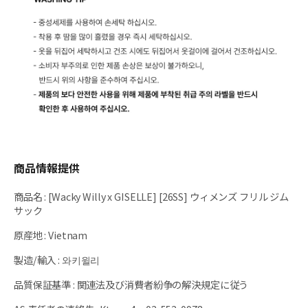
商品情報提供
商品名
:
[Wacky Willy x GISELLE] [26SS] ウィメンズ フリル ジム
サック
原産地
:
Vietnam
製造/輸入
:
와키윌리
品質保証基準
:
関連法及び消費者紛争の解決規定に従う