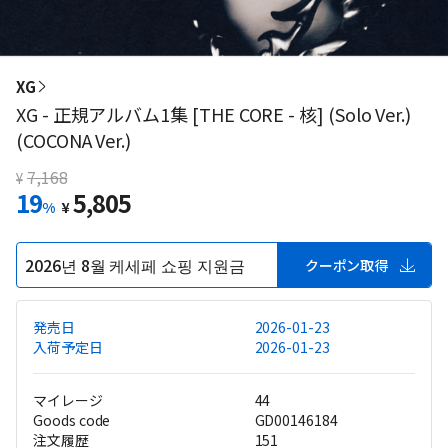
XG
XG - 正規アルバム1集 [THE CORE - 核] (Solo Ver.)
(COCONA Ver.)
7,168
¥
19
5,805
%
¥
2026년 8월 케세페 쇼핑 지원금
クーポン取得
発売日
2026-01-23
入荷予定日
2026-01-23
マイレージ
44
Goods code
GD00146184
注文履歴
151