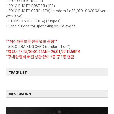
- LOGO STICKER (2EA)
- SOLO PHOTO POSTER (1EA)
- SOLO PHOTO CARD (1EA) (random 1 of 3 / CD -COCONA ver.-
exclusive)
- STICKER SHEET (1EA) (7 types)
- Special Code for upcoming online event
**케이타운포유 단독 별도 증정**
- SOLO TRADING CARD (random 1 of 7)
*증정기간: 25/09/01 11AM ~ 26/01/22 11:59PM
*구매한 멤버 버전 상관 없이 7종 중 1종 랜덤
TRACK LIST
INFORMATION