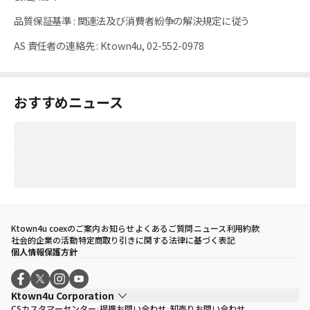
品質保証基準
:
関連法及び消費者紛争の解決規定に従う
AS 責任者の連絡先
:
Ktown4u, 02-552-0978
おすすめニュース
Ktown4u coexのご案内
お知らせ
よくあるご質問
ニュース
利用約款
社会的企業の活動
特定商取り引きに関する法律に基づく表記
個人情報保護方針
Ktown4u Corporation
CSカスタマーセンター
提携お問い合わせ
卸売りお問い合わせ