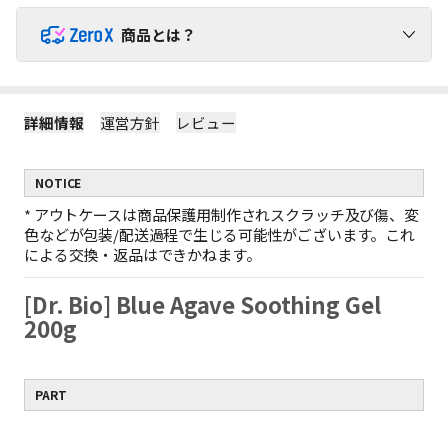
商品とは？
ZeroX商品で送料を負担せずにショッピングをお楽しみくだ
さい！
詳細情報
運営方針
レビュー
1
ZeroX商品には追加送料がかかりません。
ZeroX商品と他の商品を一緒にご購入いただくと、送料は他の商
NOTICE
品にのみかかります。
（ZeroX商品には送料がかかりません。）
*
アウトケースは商品保護用制作されスクラッチ及び傷、変
2
ZeroX商品だけを購入する場合、最小送料が適用されます。
色などが包装/配送過程で生じる可能性がございます。これ
ZeroX商品だけをご購入いただくと、最も軽い商品1点を基準に最
による交換・返品はできかねます。
小送料のみがかかります。
例：ZeroX 1個の送料 = ZeroX 10個の送料
[Dr. Bio] Blue Agave Soothing Gel
ZeroX商品だけで10,000円以上お買い上げの場合、送料無料と
3
なります。
200g
1回の注文でZeroX商品だけを10,000円以上購入すると、送料は完
全に無料になります！
（ZeroX以外の商品が含まれている場合、送料無料は適用されま
PART
せん。）