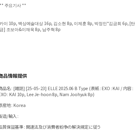
** 주요기사 **
카이 10p, 백상예술대상 16p, 김소현 8p, 이제훈 8p, 박정민*김금희 6p, [
금] 조보아&이재욱 8p, 남주혁 8p
商品情報提供
商品名
:
[雑誌] [25-05-23] ELLE 2025.06 B Type (表紙 : EXO : KAI / 内容 :
EXO : KAI 10p, Lee Je-hoon 8p, Nam Joohyuk 8p)
原産地
:
Korea
製造/輸入
:
品質保証基準
:
関連法及び消費者紛争の解決規定に従う