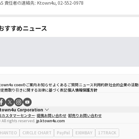
AS 責任者の連絡先
:
Ktown4u, 02-552-0978
おすすめニュース
town4u coexのご案内
お知らせ
よくあるご質問
ニュース
利用約款
社会的企業の活動
特定商取り引きに関する法律に基づく表記
個人情報保護方針
town4u Corporation
CSカスタマーセンター
提携お問い合わせ
卸売りお問い合わせ
代表取締役
ソン・ヒョミン
 All rights reserved.
jp.ktown4u.com
事業者登録番号
120-87-71116
Context
0120-23-7523
HANTEO
CIRCLE CHART
PayPal
EXIMBAY
17TRACK
事務所住所
ソウル特別市江南区永東大路513、3階(三成洞、coex)