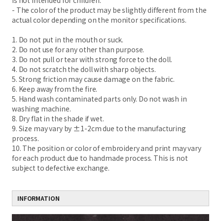
is not intended for children.
- The color of the product may be slightly different from the
actual color depending on the monitor specifications.
1. Do not put in the mouth or suck.
2. Do not use for any other than purpose.
3. Do not pull or tear with strong force to the doll.
4. Do not scratch the doll with sharp objects.
5. Strong friction may cause damage on the fabric.
6. Keep away from the fire.
5. Hand wash contaminated parts only. Do not wash in
washing machine.
8. Dry flat in the shade if wet.
9. Size may vary by ±1-2cm due to the manufacturing
process.
10. The position or color of embroidery and print may vary
for each product due to handmade process. This is not
subject to defective exchange.
INFORMATION