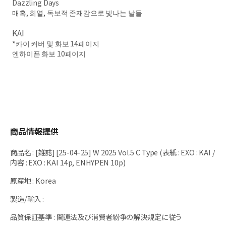
Dazzling Days
매혹, 희열, 독보적 존재감으로 빛나는 날들
KAI
*카이
커버 및 화보 14페이지
엔하이픈 화보 10페이지
商品情報提供
商品名
:
[雑誌] [25-04-25] W 2025 Vol.5 C Type (表紙 : EXO : KAI /
内容 : EXO : KAI 14p, ENHYPEN 10p)
原産地
:
Korea
製造/輸入
:
品質保証基準
:
関連法及び消費者紛争の解決規定に従う