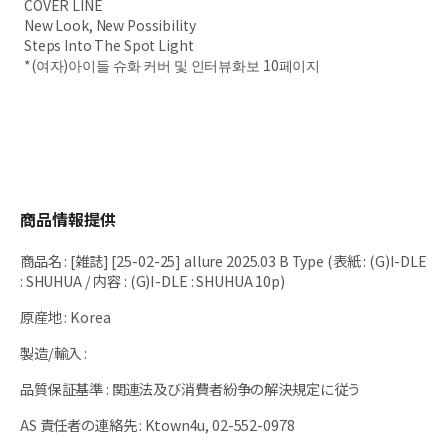
COVER LINE
New Look, New Possibility
Steps Into The Spot Light
*(여자)아이들 슈화 커버 및 인터뷰화보 10페이지
商品情報提供
商品名
:
[雑誌] [25-02-25] allure 2025.03 B Type (表紙 : (G)I-DLE
: SHUHUA / 内容 : (G)I-DLE : SHUHUA 10p)
原産地
:
Korea
製造/輸入
:
品質保証基準
:
関連法及び消費者紛争の解決規定に従う
AS 責任者の連絡先
:
Ktown4u, 02-552-0978