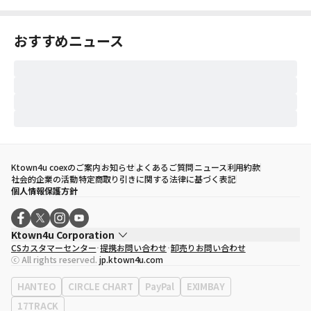
おすすめニュース
Ktown4u coexのご案内
お知らせ
よくあるご質問
ニュース
利用約款
社会的企業の活動
特定商取り引きに関する法律に基づく表記
個人情報保護方針
Ktown4u Corporation
CSカスタマーセンター
提携お問い合わせ
卸売りお問い合わせ
代表取締役
ソン・ヒョミン
ⓒ All rights reserved.
jp.ktown4u.com
事業者登録番号
120-87-71116
eContext
0120-23-7523
HANTEO
CIRCLE CHART
PayPal
EXIMBAY
事務所住所
ソウル特別市江南区永東大路513、3階(三成洞、coex)
17TRACK