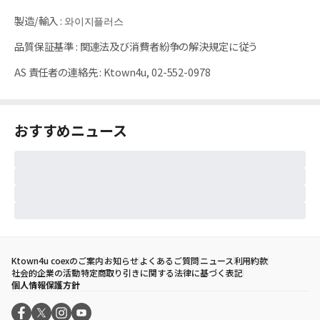
製造/輸入
:
와이지플러스
品質保証基準
:
関連法及び消費者紛争の解決規定に従う
AS 責任者の連絡先
:
Ktown4u, 02-552-0978
おすすめニュース
Ktown4u coexのご案内
お知らせ
よくあるご質問
ニュース
利用約款
社会的企業の活動
特定商取り引きに関する法律に基づく表記
個人情報保護方針