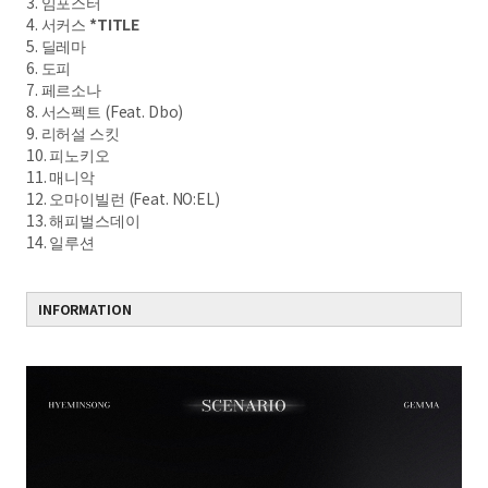
3. 임포스터
4. 서커스
*TITLE
5. 딜레마
6. 도피
7. 페르소나
8. 서스펙트 (Feat. Dbo)
9. 리허설 스킷
10. 피노키오
11. 매니악
12. 오마이빌런 (Feat. NO:EL)
13. 해피벌스데이
14. 일루션
INFORMATION