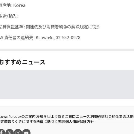
原産地
:
Korea
製造/輸入
:
品質保証基準
:
関連法及び消費者紛争の解決規定に従う
AS 責任者の連絡先
:
Ktown4u, 02-552-0978
おすすめニュース
town4u coexのご案内
お知らせ
よくあるご質問
ニュース
利用約款
社会的企業の活動
特定商取り引きに関する法律に基づく表記
個人情報保護方針