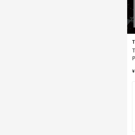
T
T
¥