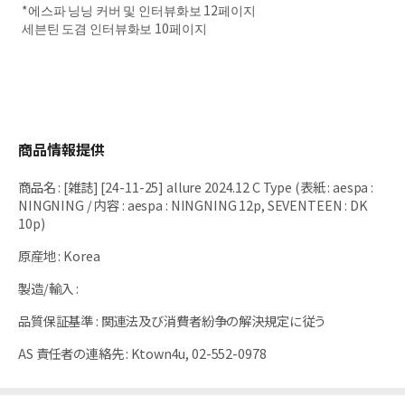
*에스파 닝닝 커버 및 인터뷰화보 12페이지
세븐틴 도겸 인터뷰화보 10페이지
商品情報提供
商品名
:
[雑誌] [24-11-25] allure 2024.12 C Type (表紙 : aespa :
NINGNING / 内容 : aespa : NINGNING 12p, SEVENTEEN : DK
10p)
原産地
:
Korea
製造/輸入
:
品質保証基準
:
関連法及び消費者紛争の解決規定に従う
AS 責任者の連絡先
:
Ktown4u, 02-552-0978