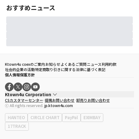
おすすめニュース
Ktown4u coexのご案内
お知らせ
よくあるご質問
ニュース
利用約款
社会的企業の活動
特定商取り引きに関する法律に基づく表記
個人情報保護方針
Ktown4u Corporation
CSカスタマーセンター
提携お問い合わせ
卸売りお問い合わせ
代表取締役
ソン・ヒョミン
ⓒ All rights reserved.
jp.ktown4u.com
事業者登録番号
120-87-71116
eContext
0120-23-7523
HANTEO
CIRCLE CHART
PayPal
EXIMBAY
事務所住所
ソウル特別市江南区永東大路513、3階(三成洞、coex)
17TRACK