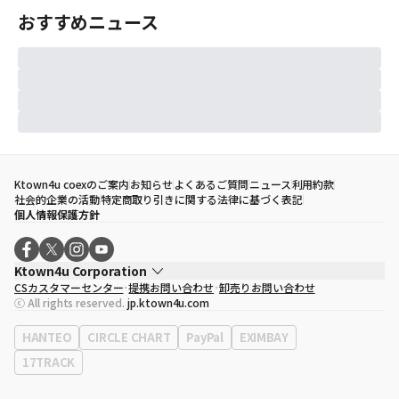
おすすめニュース
Ktown4u coexのご案内
お知らせ
よくあるご質問
ニュース
利用約款
社会的企業の活動
特定商取り引きに関する法律に基づく表記
個人情報保護方針
Ktown4u Corporation
CSカスタマーセンター
提携お問い合わせ
卸売りお問い合わせ
代表取締役
ソン・ヒョミン
ⓒ All rights reserved.
jp.ktown4u.com
事業者登録番号
120-87-71116
eContext
0120-23-7523
HANTEO
CIRCLE CHART
PayPal
EXIMBAY
事務所住所
ソウル特別市江南区永東大路513、3階(三成洞、coex)
17TRACK