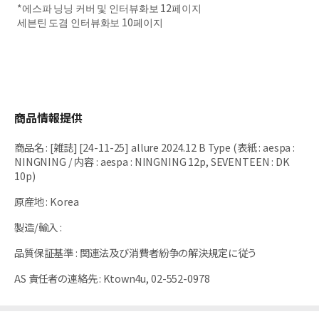
*에스파 닝닝 커버 및 인터뷰화보 12페이지
세븐틴 도겸 인터뷰화보 10페이지
商品情報提供
商品名
:
[雑誌] [24-11-25] allure 2024.12 B Type (表紙 : aespa :
NINGNING / 内容 : aespa : NINGNING 12p, SEVENTEEN : DK
10p)
原産地
:
Korea
製造/輸入
:
品質保証基準
:
関連法及び消費者紛争の解決規定に従う
AS 責任者の連絡先
:
Ktown4u, 02-552-0978