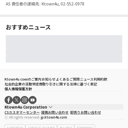
AS 責任者の連絡先
:
Ktown4u, 02-552-0978
おすすめニュース
Ktown4u coexのご案内
お知らせ
よくあるご質問
ニュース
利用約款
社会的企業の活動
特定商取り引きに関する法律に基づく表記
個人情報保護方針
Ktown4u Corporation
CSカスタマーセンター
提携お問い合わせ
卸売りお問い合わせ
代表取締役
ソン・ヒョミン
ⓒ All rights reserved.
jp.ktown4u.com
事業者登録番号
120-87-71116
eContext
0120-23-7523