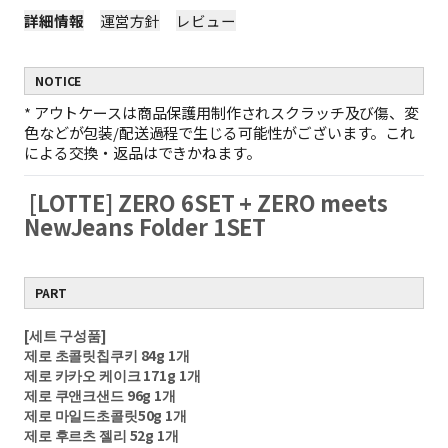
詳細情報
運営方針
レビュー
NOTICE
*
アウトケースは商品保護用制作されスクラッチ及び傷、変
色などが包装/配送過程で生じる可能性がございます。これ
による交換・返品はできかねます。
[LOTTE] ZERO 6SET + ZERO meets
NewJeans Folder 1SET
PART
[세트 구성품]
제로 초콜릿칩쿠키 84g 1개
제로 카카오 케이크 171g 1개
제로 쿠앤크샌드 96g 1개
제로 마일드초콜릿50g 1개
제로 후르츠 젤리 52g 1개