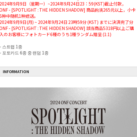
2024年9月9日（星期一）~2024年9月24日23：59(KST)截止付款，
ONF - [SPOTLIGHT : THE HIDDEN SHADOW] 商品购满265元以上，小卡
6种中随机1种赠送。
2024年9月9日(月) ~ 2024年9月24日 23時59分 (KST) までに決済完了分
ONF - [SPOTLIGHT : THE HIDDEN SHADOW] 該当商品5318円以上ご購
入のお客様にフォトカード6種のうち1種ランダム贈呈 (1:1)
- 스트랩 1종
- 포토카드 6종 중 랜덤 1종
INFORMATION