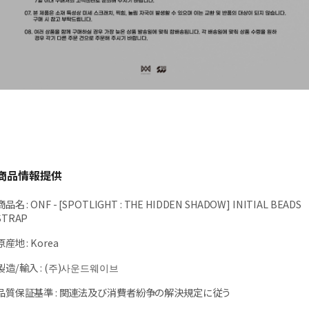
商品情報提供
商品名
:
ONF - [SPOTLIGHT : THE HIDDEN SHADOW] INITIAL BEADS
STRAP
原産地
:
Korea
製造/輸入
:
(주)사운드웨이브
品質保証基準
:
関連法及び消費者紛争の解決規定に従う