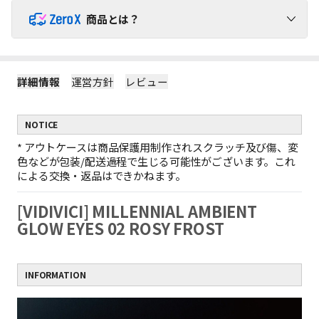
商品とは？
ZeroX商品で送料を負担せずにショッピングをお楽しみくだ
さい！
詳細情報
運営方針
レビュー
1
ZeroX商品には追加送料がかかりません。
ZeroX商品と他の商品を一緒にご購入いただくと、送料は他の商
NOTICE
品にのみかかります。
（ZeroX商品には送料がかかりません。）
*
アウトケースは商品保護用制作されスクラッチ及び傷、変
2
ZeroX商品だけを購入する場合、最小送料が適用されます。
色などが包装/配送過程で生じる可能性がございます。これ
ZeroX商品だけをご購入いただくと、最も軽い商品1点を基準に最
による交換・返品はできかねます。
小送料のみがかかります。
例：ZeroX 1個の送料 = ZeroX 10個の送料
[VIDIVICI] MILLENNIAL AMBIENT
ZeroX商品だけで10,000円以上お買い上げの場合、送料無料と
3
なります。
GLOW EYES 02 ROSY FROST
1回の注文でZeroX商品だけを10,000円以上購入すると、送料は完
全に無料になります！
（ZeroX以外の商品が含まれている場合、送料無料は適用されま
INFORMATION
せん。）