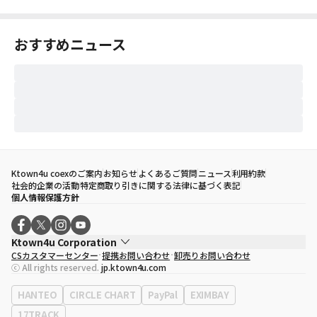
おすすめニュース
Ktown4u coexのご案内
お知らせ
よくあるご質問
ニュース
利用約款
社会的企業の活動
特定商取り引きに関する法律に基づく表記
個人情報保護方針
Ktown4u Corporation
CSカスタマーセンター
提携お問い合わせ
卸売りお問い合わせ
代表取締役
ソン・ヒョミン
ⓒ All rights reserved.
jp.ktown4u.com
事業者登録番号
120-87-71116
eContext
0120-23-7523
HANTEO
CIRCLE CHART
PayPal
EXIMBAY
事務所住所
ソウル特別市江南区永東大路513、3階(三成洞、coex)
17TRACK