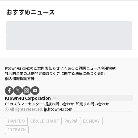
おすすめニュース
Ktown4u coexのご案内
お知らせ
よくあるご質問
ニュース
利用約款
社会的企業の活動
特定商取り引きに関する法律に基づく表記
個人情報保護方針
Ktown4u Corporation
CSカスタマーセンター
提携お問い合わせ
卸売りお問い合わせ
代表取締役
ソン・ヒョミン
ⓒ All rights reserved.
jp.ktown4u.com
事業者登録番号
120-87-71116
eContext
0120-23-7523
HANTEO
CIRCLE CHART
PayPal
EXIMBAY
事務所住所
ソウル特別市江南区永東大路513、3階(三成洞、coex)
17TRACK