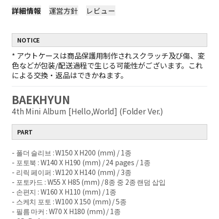
詳細情報
運営方針
レビュー
NOTICE
*
アウトケースは商品保護用制作されスクラッチ及び傷、変
色などが包装/配送過程で生じる可能性がございます。これ
による交換・返品はできかねます。
BAEKHYUN
4th Mini Album [Hello,World] (Folder Ver.)
PART
- 폴더 슬리브 : W150 X H200 (mm) / 1종
- 포토북 : W140 X H190 (mm) / 24 pages / 1종
- 리릭 페이퍼 : W120 X H140 (mm) / 3종
- 포토카드 : W55 X H85 (mm) / 8종 중 2종 랜덤 삽입
- 손편지 : W160 X H110 (mm) / 1종
- 스케치 포토 : W100 X 150 (mm) / 5종
- 필름 마커 : W70 X H180 (mm) / 1종