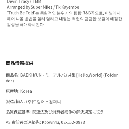
Devin Tracy / TMM
Arranged by Super Miles / Tk Kayembe
'Truth Be Told'는 몽환적인 분위기의 힙합 R&B곡으로, 이별에서
헤어 나올 방법을 알려 달라고 내뱉는 백현의 담담한 보컬이 애절한
감성을 극대화시킨다.
商品情報提供
商品名
:
BAEKHYUN - ミニアルバム4集 [Hello,World] (Folder
Ver.)
原産地
:
Korea
製造/輸入
:
(주)드림어스컴퍼니
品質保証基準
:
関連法及び消費者紛争の解決規定に従う
AS 責任者の連絡先
:
Ktown4u, 02-552-0978