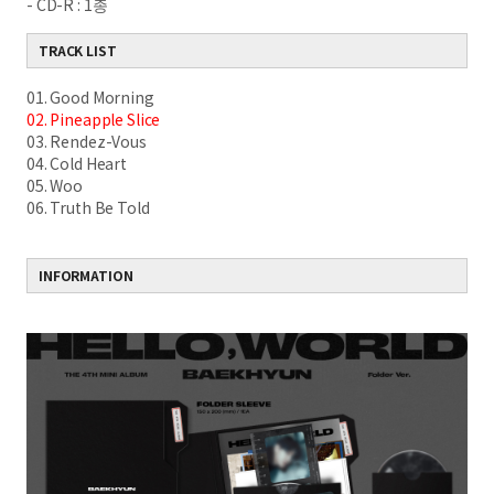
- CD-R : 1종
TRACK LIST
01. Good Morning
02. Pineapple Slice
03. Rendez-Vous
04. Cold Heart
05. Woo
06. Truth Be Told
INFORMATION