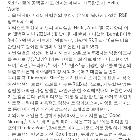
3년 6개월의 공백을 깨고 건네는 에너지 가득한 인사 'Hello,
World'
더욱 단단하고 깊어진 백현의 보컬로 온전히 담아낸 다양한 R&B
장르 6곡 수록
아티스트 백현이 네 번째 미니앨범 'Hello, World'를 공개한다. 이
번 앨범은 지난 2021년 3월 발매한 세 번째 미니앨범 'Bambi' 이후
3년 6개월 만에 선보이는 앨범으로, 다양한 R&B 장르 6곡을 더욱
단단하고 깊어진 백현의 보컬로 온전히 담아냈다.
이번 앨범은 상상이 현실이 되는 세상을 보여주겠다는 백현의 포부
를 주제로 '꿈', '열망'이라는 테마를 영화 장르에 빗대어 표현하였
으며, '액션', '드라마', '누아르', '로맨스' 등 다양한 장르를 백현만의
색깔로 새롭게 비주얼라이징 하여 더욱더 기대감을 높인다.
타이틀 곡 'Pineapple Slice'는 캐치한 베이스 라인과 한층 더 성숙
해진 백현의 보컬이 조화를 이루는 R&B 팝 곡으로, 거부할 수 없는
강렬한 매력을 가장 달콤한 파인애플 한 조각에 빗대어 표현한 가사
가 눈길을 끈다. 뮤직비디오는 '가장 달콤한 한 입'을 주제로 백현의
새로운 캐릭터를 매혹적인 영상미로 담아냈으며, 다양한 로케이션
을 통해 이국적인 배경과 압도적인 스케일을 보여준다.
이외에도 매일을 찬란하게 맞이하자는 메시지를 담은 'Good
Morning', 보사노바 리듬의 피아노 사운드가 돋보이는 미디엄 템
포의 'Rendez-Vous', 감미로운 피아노 사운드 위로 강렬하게 전개
되는 트랙의 반전을 가진 'Cold Heart', 무게감 있는 드럼 사운드와