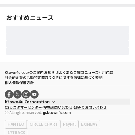
おすすめニュース
Ktown4u coexのご案内
お知らせ
よくあるご質問
ニュース
利用約款
社会的企業の活動
特定商取り引きに関する法律に基づく表記
個人情報保護方針
Ktown4u Corporation
CSカスタマーセンター
提携お問い合わせ
卸売りお問い合わせ
代表取締役
ソン・ヒョミン
ⓒ All rights reserved.
jp.ktown4u.com
事業者登録番号
120-87-71116
eContext
0120-23-7523
HANTEO
CIRCLE CHART
PayPal
EXIMBAY
事務所住所
ソウル特別市江南区永東大路513、3階(三成洞、coex)
17TRACK