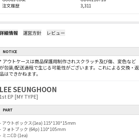
注文履歴
3,311
詳細情報
運営方針
レビュー
NOTICE
*
アウトケースは商品保護用制作されスクラッチ及び傷、変色など
が包装/配送過程で生じる可能性がございます。これによる交換・
品はできかねます。
LEE SEUNGHOON
1st EP [MY TYPE]
PART
- アウトボックス(1ea) 115*130*15mm
- フォトブック (64p) 110*105mm
- ミニCD (1ea)