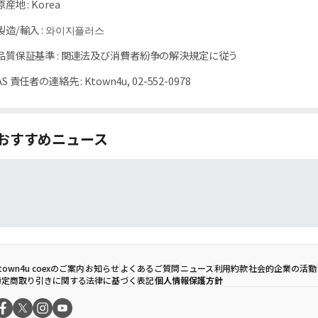
原産地
:
Korea
製造/輸入
:
와이지플러스
品質保証基準
:
関連法及び消費者紛争の解決規定に従う
AS 責任者の連絡先
:
Ktown4u, 02-552-0978
おすすめニュース
town4u coexのご案内
お知らせ
よくあるご質問
ニュース
利用約款
社会的企業の活動
特定商取り引きに関する法律に基づく表記
個人情報保護方針