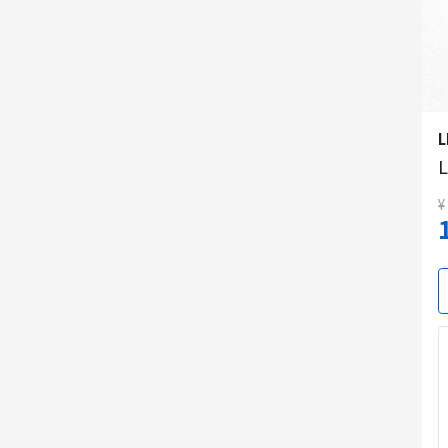
L
L
¥